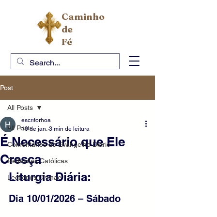
Caminho
de
Fé
Post
All Posts
escritorhoa
All Posts
10 de jan.
3 min de leitura
É Necessário que Ele
Comentários do Evangelho Diário
Cresça
Reflexões Católicas
Liturgia Diária: 
Lectiones Divinae
Dia 10/01/2026 – Sábado 