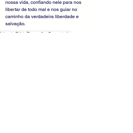
nossa vida, confiando nele para nos 
libertar de todo mal e nos guiar no 
caminho da verdadeira liberdade e 
salvação.
Liturgia Diária
Evangelho Comentado
Evangelho de Marcos
Comentários do Evangelho Diário
Ver tudo
Posts recentes