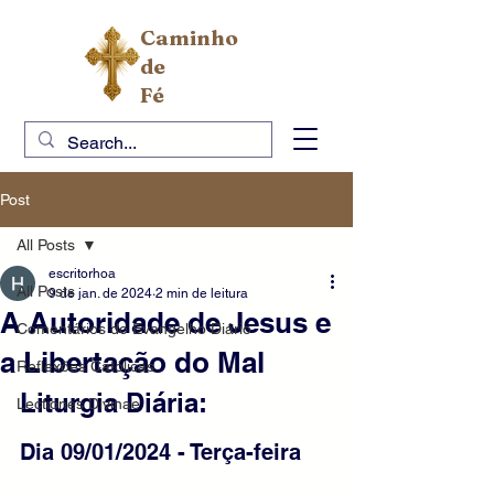
Caminho
de
Fé
Post
All Posts
escritorhoa
All Posts
9 de jan. de 2024
2 min de leitura
A Autoridade de Jesus e
Comentários do Evangelho Diário
a Libertação do Mal
Reflexões Católicas
Liturgia Diária:
Lectiones Divinae
Dia 09/01/2024 - Terça-feira