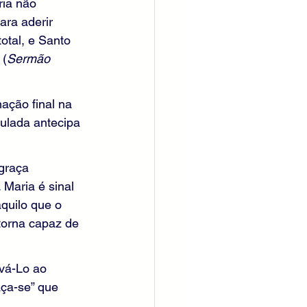
ia não 
ra aderir 
otal, e Santo 
 (
Sermão 
ação final na 
ulada antecipa 
graça 
Maria é sinal 
quilo que o 
torna capaz de 
evá-Lo ao 
ça-se” que 