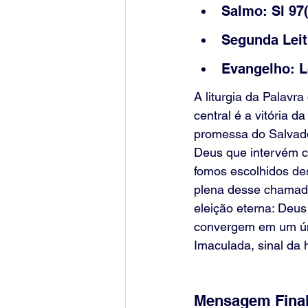
Salmo: Sl 97
Segunda Leitu
Evangelho: L
A liturgia da Palavr
central é a vitória
promessa do Salvador
Deus que intervém c
fomos escolhidos de
plena desse chamado
eleição eterna: Deus
convergem em um ún
Imaculada, sinal da
Mensagem Fina