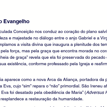
 o Evangelho
culada Conceição nos conduz ao coração do plano salvíf
eza e majestade no diálogo entre o anjo Gabriel e a Vi
templamos a visita divina que inaugura a plenitude dos t
o pela força, mas pela graça que encontra morada no co
heia de graça” revela que ela foi preservada do pecado
 sua existência, conforme professado pela Igreja e reafir
ia aparece como a nova Arca da Aliança, portadora da 
 Eva, cujo “sim” repara o “não” primordial. São Ireneu a
Eva foi desatado pela obediência de Maria” (
Adversus 
la resplandece a restauração da humanidade.