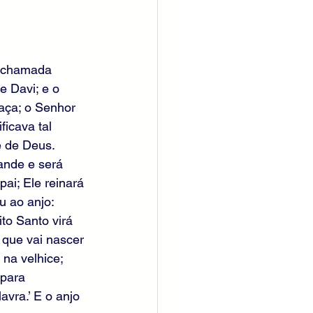
a chamada 
 Davi; e o 
raça; o Senhor 
ficava tal 
e de Deus. 
ande e será 
ai; Ele reinará 
u ao anjo: 
o Santo virá 
 que vai nascer 
na velhice; 
 para 
vra.’ E o anjo 