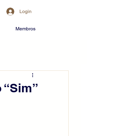
Login
Membros
o “Sim”