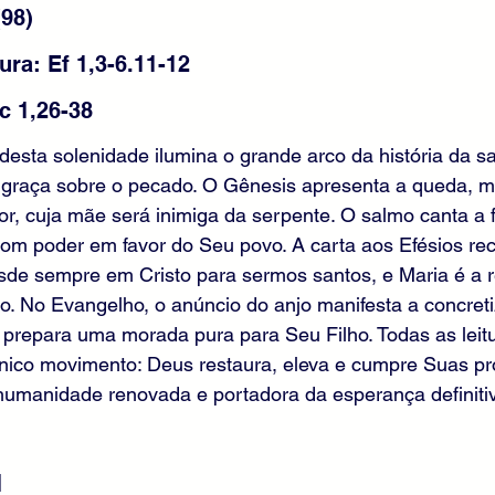
(98)
ra: Ef 1,3-6.11-12
c 1,26-38
a desta solenidade ilumina o grande arco da história da s
 da graça sobre o pecado. O Gênesis apresenta a queda,
, cuja mãe será inimiga da serpente. O salmo canta a f
om poder em favor do Seu povo. A carta aos Efésios re
sde sempre em Cristo para sermos santos, e Maria é a r
. No Evangelho, o anúncio do anjo manifesta a concret
 prepara uma morada pura para Seu Filho. Todas as leit
ico movimento: Deus restaura, eleva e cumpre Suas p
 humanidade renovada e portadora da esperança definiti
l