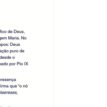
ico de Deus, 
rgem Maria. No 
empos: Deus 
ração puro de 
 desde o 
mado por Pio IX 
presença 
firma que “o nó 
Haereses
, 