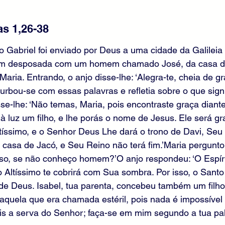
s 1,26-38
o Gabriel foi enviado por Deus a uma cidade da Galilei
em desposada com um homem chamado José, da casa de
aria. Entrando, o anjo disse-lhe: ‘Alegra-te, cheia de g
turbou-se com essas palavras e refletia sobre o que signi
se-lhe: ‘Não temas, Maria, pois encontraste graça diant
 luz um filho, e lhe porás o nome de Jesus. Ele será gr
íssimo, e o Senhor Deus Lhe dará o trono de Davi, Seu p
casa de Jacó, e Seu Reino não terá fim.’Maria pergunto
so, se não conheço homem?’O anjo respondeu: ‘O Espírit
do Altíssimo te cobrirá com Sua sombra. Por isso, o Santo
e Deus. Isabel, tua parenta, concebeu também um filho 
aquela que era chamada estéril, pois nada é impossível
Eis a serva do Senhor; faça-se em mim segundo a tua pala