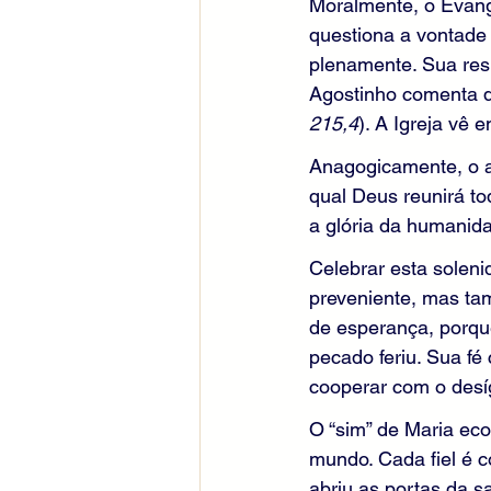
Moralmente, o Evange
questiona a vontade
plenamente. Sua resp
Agostinho comenta qu
215,4
). A Igreja vê 
Anagogicamente, o a
qual Deus reunirá t
a glória da humanida
Celebrar esta soleni
preveniente, mas ta
de esperança, porqu
pecado feriu. Sua fé
cooperar com o desí
O “sim” de Maria eco
mundo. Cada fiel é c
abriu as portas da s