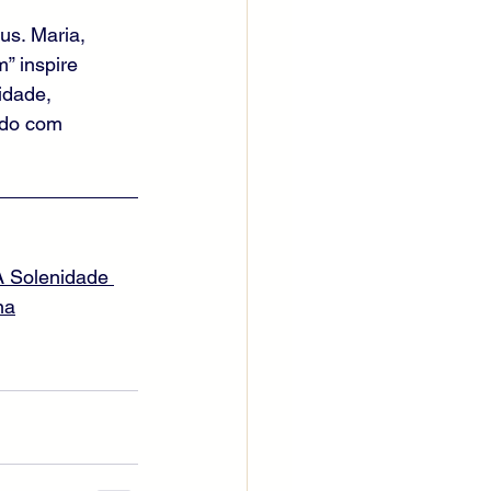
us. Maria, 
” inspire 
idade, 
ndo com 
A Solenidade 
na