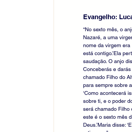
Evangelho: Luca
“No sexto mês, o anj
Nazaré, a uma virg
nome da virgem era M
está contigo.’Ela per
saudação. O anjo dis
Conceberás e darás à
chamado Filho do Alt
para sempre sobre a 
‘Como acontecerá is
sobre ti, e o poder 
será chamado Filho d
este é o sexto mês d
Deus.’Maria disse: ‘