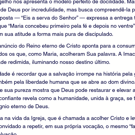
lho nos apresenta o modelo perfeito de docilidade. Mar
 de Deus por incredulidade, mas busca compreendê-la pa
osta — “Eis a serva do Senhor” — expressa a entrega t
e “Maria concebeu primeiro pela fé e depois no ventre”
em sua atitude a forma mais pura de discipulado.
núncio do Reino eterno de Cristo aponta para a consum
odos os que, como Maria, acolheram Sua palavra. A Imac
de redimida, iluminando nosso destino último.
dade é recordar que a salvação irrompe na história pela 
mbém pela liberdade humana que se abre ao dom divino. 
e sua pureza mostra que Deus pode restaurar e elevar a
 confiante revela como a humanidade, unida à graça, se 
gnio eterno de Deus.
a na vida da Igreja, que é chamada a acolher Cristo e l
onvidado a repetir, em sua própria vocação, o mesmo “fa
alvação.