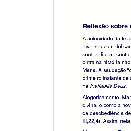
Reflexão sobre
A solenidade da Ima
revelado com delicad
sentido literal, con
entra na história nã
Maria. A saudação “c
primeiro instante de
na 
Ineffabilis Deus
.
Alegoricamente, Mar
divina, e como a nova
da desobediência de 
III,22,4). Assim, ne