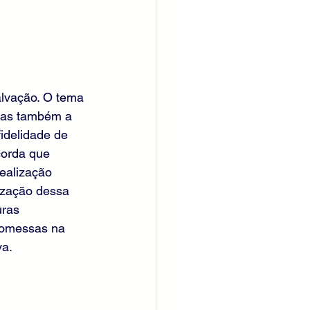
alvação. O tema 
 mas também a 
idelidade de 
corda que 
ealização 
ização dessa 
uras 
romessas na 
va.