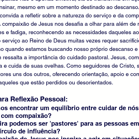
ensinar, mesmo em um momento destinado ao descanso
onvida a refletir sobre a natureza do serviço e da com
A compaixão de Jesus nos desafia a olhar para além de 
es e fadiga, reconhecendo as necessidades daqueles ao 
 serviço ao Reino de Deus muitas vezes requer sacrifíci
o quando estamos buscando nosso próprio descanso e
essalta a importância do cuidado pastoral. Jesus, co
a e cuida de suas ovelhas. Como seguidores de Cristo,
ores uns dos outros, oferecendo orientação, apoio e co
aqueles que estão perdidos ou desorientados.
ra Reflexão Pessoal:
os encontrar um equilíbrio entre cuidar de nó
s com compaixão?
eira podemos ser 'pastores' para as pessoas e
rculo de influência?
paixão de Jesus nos inspira a agir em situaçõe