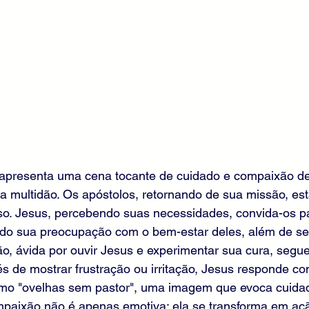
apresenta uma cena tocante de cuidado e compaixão de
la multidão. Os apóstolos, retornando de sua missão, es
o. Jesus, percebendo suas necessidades, convida-os pa
do sua preocupação com o bem-estar deles, além de seu
ão, ávida por ouvir Jesus e experimentar sua cura, segue-
s de mostrar frustração ou irritação, Jesus responde c
omo "ovelhas sem pastor", uma imagem que evoca cuidad
mpaixão não é apenas emotiva; ela se transforma em açã