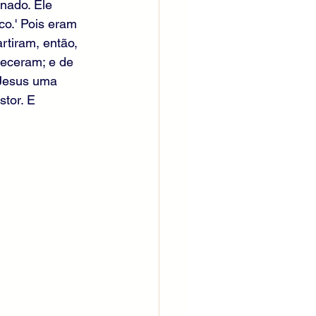
nado. Ele 
o.' Pois eram 
tiram, então, 
heceram; e de 
 Jesus uma 
tor. E 