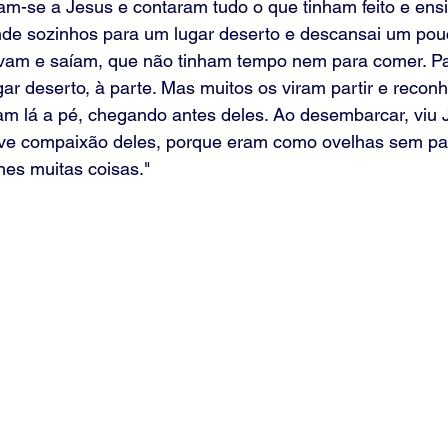
am-se a Jesus e contaram tudo o que tinham feito e ensi
inde sozinhos para um lugar deserto e descansai um pouc
vam e saíam, que não tinham tempo nem para comer. Par
ar deserto, à parte. Mas muitos os viram partir e recon
ram lá a pé, chegando antes deles. Ao desembarcar, viu
eve compaixão deles, porque eram como ovelhas sem pas
hes muitas coisas."