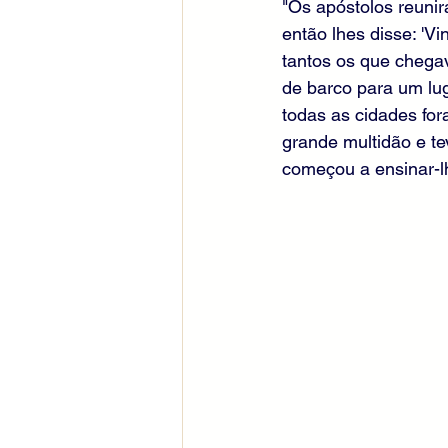
"Os apóstolos reunir
então lhes disse: 'V
tantos os que chega
de barco para um lug
todas as cidades fo
grande multidão e t
começou a ensinar-l