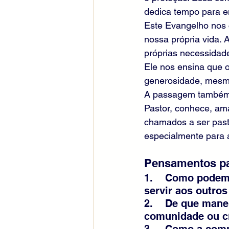
dedica tempo para 
Este Evangelho nos c
nossa própria vida. 
próprias necessidad
Ele nos ensina que o
generosidade, mesm
A passagem também r
Pastor, conhece, am
chamados a ser past
especialmente para 
Pensamentos pa
1.    Como podem
servir aos outro
2.    De que man
comunidade ou cí
3.    Como a com