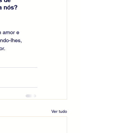
a nós?
m amor e 
ndo-lhes, 
or.
Ver tudo