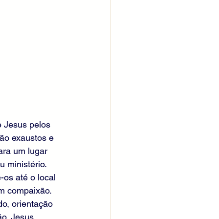
 Jesus pelos 
tão exaustos e 
ra um lugar 
 ministério.
os até o local 
om compaixão. 
o, orientação 
o. Jesus 