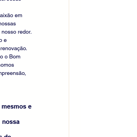
.
paixão em 
nossas 
nosso redor. 
o e 
 renovação.
mo o Bom 
 somos 
mpreensão, 
s mesmos e 
m nossa 
s de 