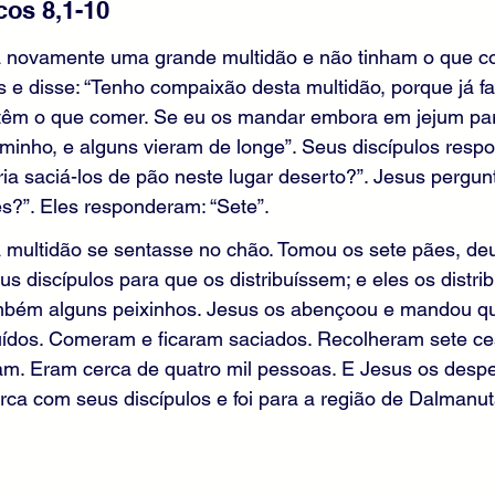
os 8,1-10
a novamente uma grande multidão e não tinham o que c
 e disse: “Tenho compaixão desta multidão, porque já fa
têm o que comer. Se eu os mandar embora em jejum par
minho, e alguns vieram de longe”. Seus discípulos resp
 saciá-los de pão neste lugar deserto?”. Jesus pergunt
s?”. Eles responderam: “Sete”.
multidão se sentasse no chão. Tomou os sete pães, deu 
s discípulos para que os distribuíssem; e eles os distri
ambém alguns peixinhos. Jesus os abençoou e mandou 
buídos. Comeram e ficaram saciados. Recolheram sete ce
m. Eram cerca de quatro mil pessoas. E Jesus os despe
rca com seus discípulos e foi para a região de Dalmanut