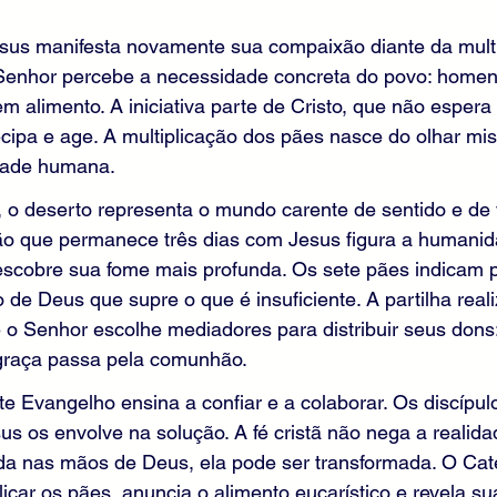
sus manifesta novamente sua compaixão diante da multi
 o Senhor percebe a necessidade concreta do povo: home
em alimento. A iniciativa parte de Cristo, que não esper
tecipa e age. A multiplicação dos pães nasce do olhar mis
idade humana.
, o deserto representa o mundo carente de sentido e de 
dão que permanece três dias com Jesus figura a humanid
escobre sua fome mais profunda. Os sete pães indicam p
de Deus que supre o que é insuficiente. A partilha real
e o Senhor escolhe mediadores para distribuir seus dons
 graça passa pela comunhão.
te Evangelho ensina a confiar e a colaborar. Os discípu
s os envolve na solução. A fé cristã não nega a realida
ada nas mãos de Deus, ela pode ser transformada. O Cat
icar os pães, anuncia o alimento eucarístico e revela sua