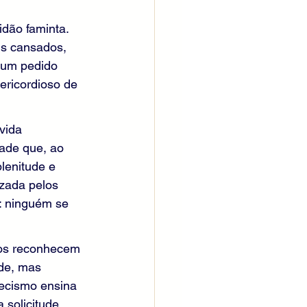
dão faminta. 
ns cansados, 
a um pedido 
ericordioso de 
vida 
ade que, ao 
lenitude e 
izada pelos 
: ninguém se 
los reconhecem 
de, mas 
ecismo ensina 
 solicitude 