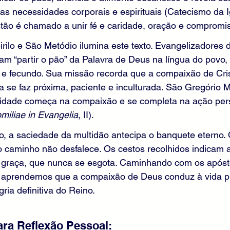
 necessidades corporais e espirituais (Catecismo da Ig
stão é chamado a unir fé e caridade, oração e compromi
ilo e São Metódio ilumina este texto. Evangelizadores 
am “partir o pão” da Palavra de Deus na língua do povo,
 e fecundo. Sua missão recorda que a compaixão de Cris
a se faz próxima, paciente e inculturada. São Gregório 
ridade começa na compaixão e se completa na ação per
miliae in Evangelia
, II).
o, a saciedade da multidão antecipa o banquete eterno.
o caminho não desfalece. Os cestos recolhidos indicam a
graça, que nunca se esgota. Caminhando com os apóst
, aprendemos que a compaixão de Deus conduz à vida p
ria definitiva do Reino.
ra Reflexão Pessoal: