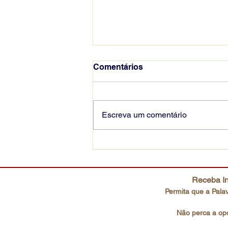
Comentários
Escreva um comentário
Escutai o Filho amado
Receba In
Permita que a Palav
Não perca a opo