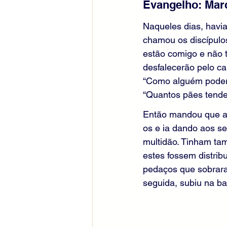
Evangelho: Marc
Naqueles dias, havi
chamou os discípulos
estão comigo e não 
desfalecerão pelo ca
“Como alguém poderia
“Quantos pães tende
Então mandou que a 
os e ia dando aos seu
multidão. Tinham t
estes fossem distri
pedaços que sobrara
seguida, subiu na ba