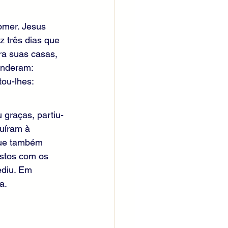
omer. Jesus 
z três dias que 
a suas casas, 
onderam: 
ou-lhes: 
graças, partiu-
buíram à 
que também 
stos com os 
diu. Em 
a.