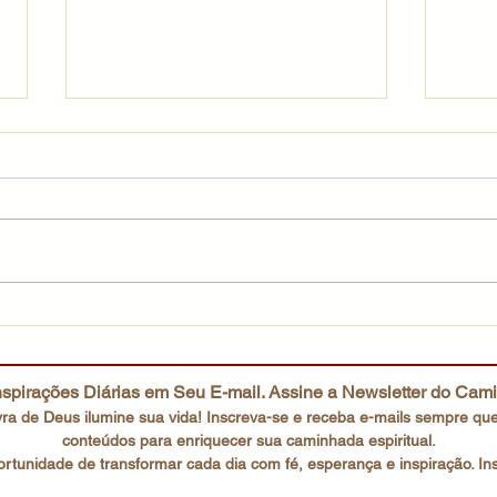
Uma fé que não desiste
O co
spirações Diárias em Seu E-mail. Assine a Newsletter do Cam
ra de Deus ilumine sua vida! Inscreva-se e receba e-mails
sempre que
conteúdos para enriquecer sua caminhada espiritual.
rtunidade de transformar cada dia com fé, esperança e inspiração. In