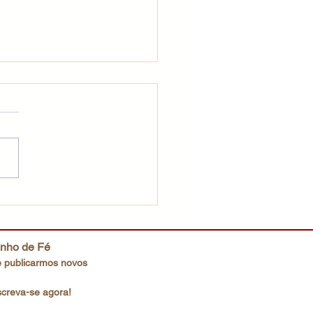
ração que Deus deseja
inho de Fé
 publicarmos novos
screva-se agora!