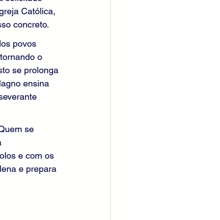
reja Católica, 
sso concreto.
dos povos 
 tornando o 
to se prolonga 
Magno ensina 
severante 
 Quem se 
 
olos e com os 
lena e prepara 