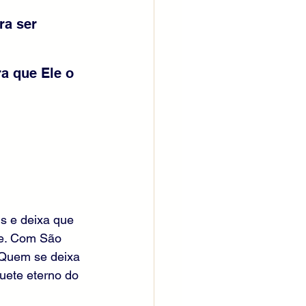
a ser 
a que Ele o 
 
s e deixa que 
de. Com São 
 Quem se deixa 
uete eterno do 