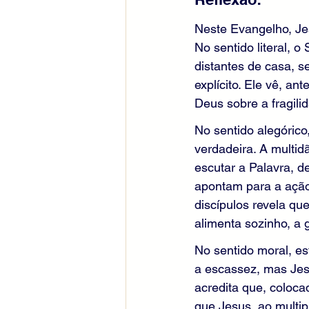
Neste Evangelho, Je
No sentido literal,
distantes de casa, s
explícito. Ele vê, an
Deus sobre a fragil
No sentido alegórico
verdadeira. A multi
escutar a Palavra, d
apontam para a ação 
discípulos revela qu
alimenta sozinho, a
No sentido moral, es
a escassez, mas Jesu
acredita que, coloc
que Jesus, ao multipl