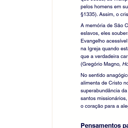
pelos homens em suas
§1335). Assim, o cri
A memória de São Cir
eslavos, eles souber
Evangelho acessível
na Igreja quando est
que a verdadeira ca
(Gregório Magno, 
Ho
No sentido anagógic
alimenta de Cristo n
superabundância da 
santos missionários
o coração para a aleg
Pensamentos pa