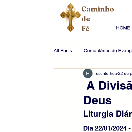
Caminho
de
Fé
HOME
All Posts
Comentários do Evange
escritorhoa
22 de j
A Divisã
Deus
Liturgia Diár
Dia 22/01/2024 -