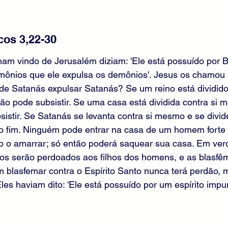
cos 3,22-30
ham vindo de Jerusalém diziam: 'Ele está possuído por Be
emônios que ele expulsa os demônios'. Jesus os chamou 
e Satanás expulsar Satanás? Se um reino está dividido 
o pode subsistir. Se uma casa está dividida contra si 
istir. Se Satanás se levanta contra si mesmo e se divid
no fim. Ninguém pode entrar na casa de um homem forte 
ão o amarrar; só então poderá saquear sua casa. Em ver
os serão perdoados aos filhos dos homens, e as blasfêm
 blasfemar contra o Espírito Santo nunca terá perdão, 
les haviam dito: 'Ele está possuído por um espírito impur