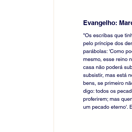
Evangelho: Mar
"Os escribas que tin
pelo príncipe dos d
parábolas: 'Como pod
mesmo, esse reino nã
casa não poderá subs
subsistir, mas está 
bens, se primeiro n
digo: todos os pecad
proferirem; mas quem
um pecado eterno'. E