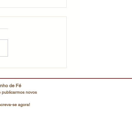
ração que Deus deseja
inho de Fé
 publicarmos novos
screva-se agora!