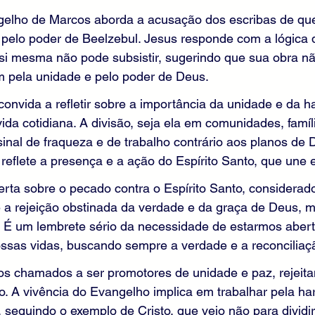
gelho de Marcos aborda a acusação dos escribas de qu
pelo poder de Beelzebul. Jesus responde com a lógica
 si mesma não pode subsistir, sugerindo que sua obra n
m pela unidade e pelo poder de Deus.
nvida a refletir sobre a importância da unidade e da ha
vida cotidiana. A divisão, seja ela em comunidades, famíl
 sinal de fraqueza e de trabalho contrário aos planos de
 reflete a presença e a ação do Espírito Santo, que une e
erta sobre o pecado contra o Espírito Santo, considerad
 a rejeição obstinada da verdade e da graça de Deus, 
. É um lembrete sério da necessidade de estarmos aber
ossas vidas, buscando sempre a verdade e a reconciliaç
os chamados a ser promotores de unidade e paz, rejeita
ito. A vivência do Evangelho implica em trabalhar pela ha
seguindo o exemplo de Cristo, que veio não para dividir