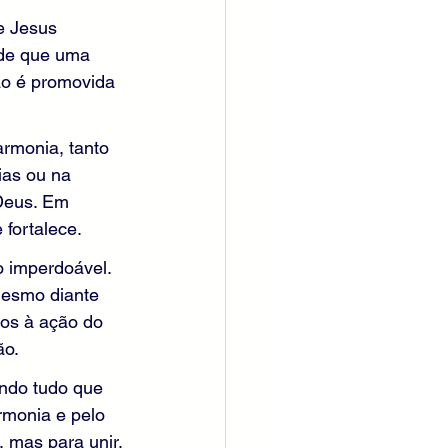
e Jesus 
 de que uma 
ão é promovida 
rmonia, tanto 
ias ou na 
 Deus. Em 
 fortalece.
o imperdoável. 
mesmo diante 
tos à ação do 
ão.
ndo tudo que 
rmonia e pelo 
, mas para unir.