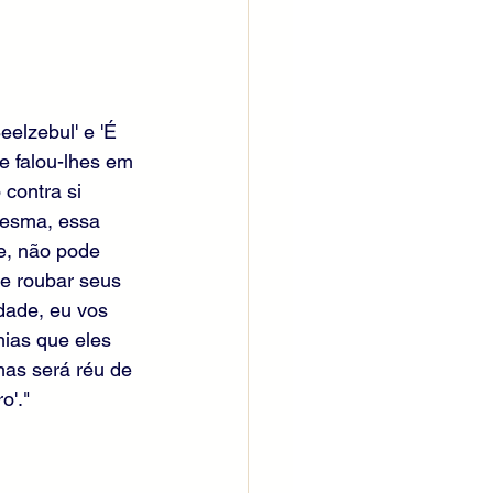
elzebul' e 'É 
e falou-lhes em 
contra si 
mesma, essa 
e, não pode 
e roubar seus 
dade, eu vos 
ias que eles 
mas será réu de 
o'."