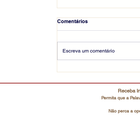
Comentários
Escreva um comentário
Escutai o Filho amado
Receba In
Permita que a Palav
Não perca a opo