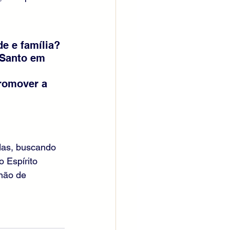
e e família?
 Santo em 
promover a 
das, buscando 
 Espírito 
não de 