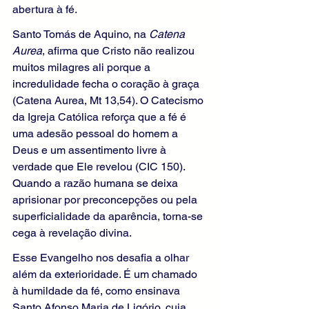
abertura à fé.
Santo Tomás de Aquino, na 
Catena 
Aurea
, afirma que Cristo não realizou 
muitos milagres ali porque a 
incredulidade fecha o coração à graça 
(Catena Aurea, Mt 13,54). O Catecismo 
da Igreja Católica reforça que a fé é 
uma adesão pessoal do homem a 
Deus e um assentimento livre à 
verdade que Ele revelou (CIC 150). 
Quando a razão humana se deixa 
aprisionar por preconcepções ou pela 
superficialidade da aparência, torna-se 
cega à revelação divina.
Esse Evangelho nos desafia a olhar 
além da exterioridade. É um chamado 
à humildade da fé, como ensinava 
Santo Afonso Maria de Ligório, cuja 