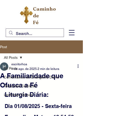
Caminho
de
Fé
Post
All Posts
escritorhoa
All Posts
1 de ago. de 2025
2 min de leitura
A Familiaridade que
Comentários do Evangelho Diário
Ofusca a Fé
Reflexões Católicas
Liturgia Diária: 
Lectiones Divinae
Dia 01/08/2025 - Sexta-feira 