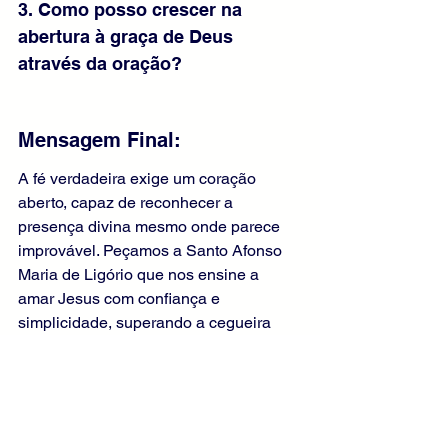
3. Como posso crescer na 
abertura à graça de Deus 
através da oração?
Mensagem Final:
A fé verdadeira exige um coração 
aberto, capaz de reconhecer a 
presença divina mesmo onde parece 
improvável. Peçamos a Santo Afonso 
Maria de Ligório que nos ensine a 
amar Jesus com confiança e 
simplicidade, superando a cegueira 
espiritual que impede tantos de 
acolherem o Salvador. Acolher Jesus é 
acolher a vida eterna.
Liturgia Diária
Evangelho Comentado