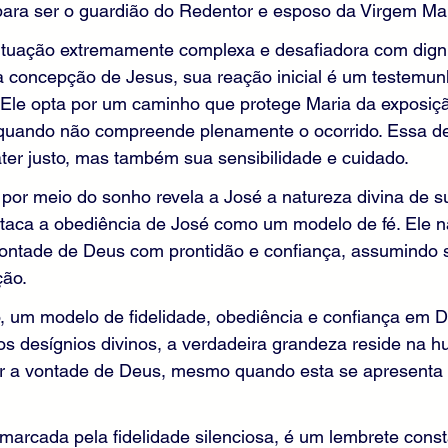
para ser o guardião do Redentor e esposo da Virgem Mar
ituação extremamente complexa e desafiadora com digni
a concepção de Jesus, sua reação inicial é um testemun
 Ele opta por um caminho que protege Maria da exposiçã
uando não compreende plenamente o ocorrido. Essa dec
ter justo, mas também sua sensibilidade e cuidado.
 por meio do sonho revela a José a natureza divina de s
taca a obediência de José como um modelo de fé. Ele n
vontade de Deus com prontidão e confiança, assumindo 
ção.
, um modelo de fidelidade, obediência e confiança em D
os desígnios divinos, a verdadeira grandeza reside na h
r a vontade de Deus, mesmo quando esta se apresenta 
marcada pela fidelidade silenciosa, é um lembrete cons