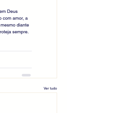
l em Deus 
o com amor, a 
, mesmo diante 
roteja sempre.
Ver tudo