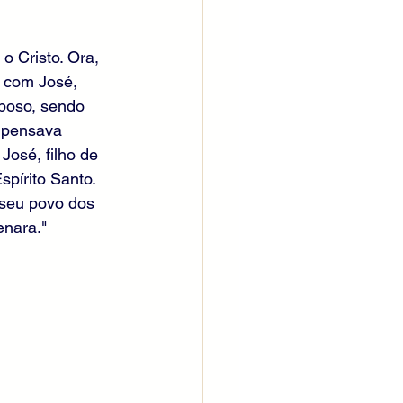
 Cristo. Ora, 
 com José, 
sposo, sendo 
 pensava 
José, filho de 
pírito Santo. 
 seu povo dos 
enara."