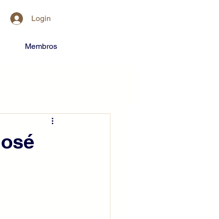
Login
Membros
José