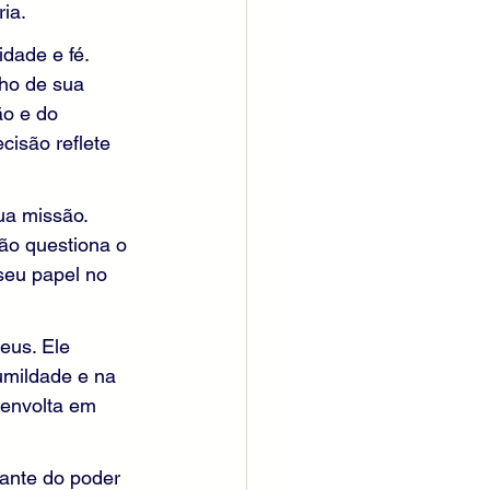
ia.
dade e fé. 
ho de sua 
o e do 
isão reflete 
ua missão. 
ão questiona o 
seu papel no 
eus. Ele 
umildade e na 
envolta em 
tante do poder 