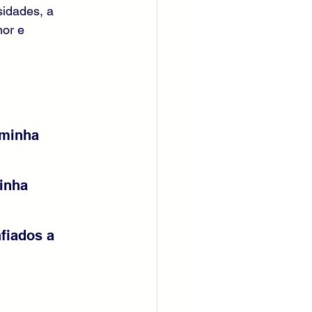
sidades, a 
or e 
 minha 
inha 
fiados a 