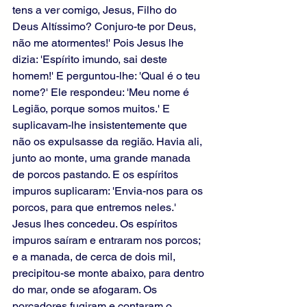
tens a ver comigo, Jesus, Filho do 
Deus Altíssimo? Conjuro-te por Deus, 
não me atormentes!' Pois Jesus lhe 
dizia: 'Espírito imundo, sai deste 
homem!' E perguntou-lhe: 'Qual é o teu 
nome?' Ele respondeu: 'Meu nome é 
Legião, porque somos muitos.' E 
suplicavam-lhe insistentemente que 
não os expulsasse da região. Havia ali, 
junto ao monte, uma grande manada 
de porcos pastando. E os espíritos 
impuros suplicaram: 'Envia-nos para os 
porcos, para que entremos neles.' 
Jesus lhes concedeu. Os espíritos 
impuros saíram e entraram nos porcos; 
e a manada, de cerca de dois mil, 
precipitou-se monte abaixo, para dentro 
do mar, onde se afogaram. Os 
porcadores fugiram e contaram o 