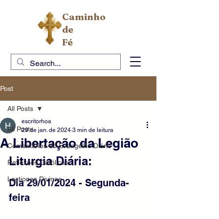
Caminho
de
Fé
Post
All Posts
escritorhoa
All Posts
29 de jan. de 2024
3 min de leitura
A Libertação da Legião
Comentários do Evangelho Diário
Liturgia Diária:
Reflexões Católicas
Lectiones Divinae
Dia 29/01/2024 - Segunda-
feira