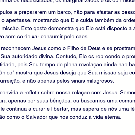
ama os necessitados, os marginalizados e os oprimidos
cípulos a prepararem um barco, não para afastar as pess
ão o apertasse, mostrando que Ele cuida também da ord
 missão. Este gesto demonstra que Ele está disposto a 
o sem se deixar consumir pelo caos.
s reconhecem Jesus como o Filho de Deus e se prostram 
Sua autoridade divina. Contudo, Ele os repreende e pro
idade, pois Seu tempo de plena revelação ainda não ha
ânico" mostra que Jesus deseja que Sua missão seja c
surreição, e não apenas pelos sinais milagrosos.
convida a refletir sobre nossa relação com Jesus. Somo
ocura apenas por suas bênçãos, ou buscamos uma comu
e continua a curar e libertar, mas espera de nós uma f
o como o Salvador que nos conduz à vida eterna.