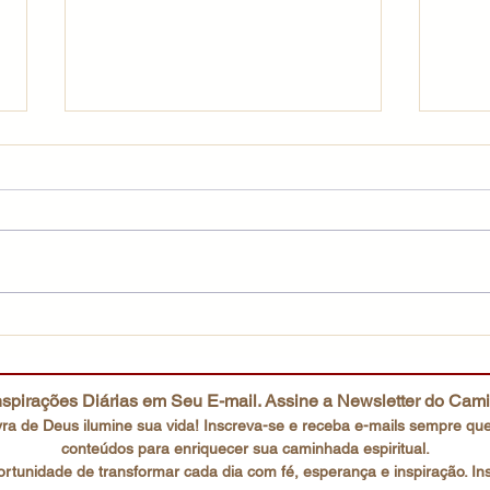
Uma fé que não desiste
O co
spirações Diárias em Seu E-mail. Assine a Newsletter do Cam
ra de Deus ilumine sua vida! Inscreva-se e receba e-mails
sempre que
conteúdos para enriquecer sua caminhada espiritual.
rtunidade de transformar cada dia com fé, esperança e inspiração. In