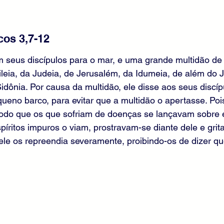
os 3,7-12 
m seus discípulos para o mar, e uma grande multidão de
ileia, da Judeia, de Jerusalém, da Idumeia, de além do 
Sidônia. Por causa da multidão, ele disse aos seus discíp
no barco, para evitar que a multidão o apertasse. Pois
odo que os que sofriam de doenças se lançavam sobre e
píritos impuros o viam, prostravam-se diante dele e grita
ele os repreendia severamente, proibindo-os de dizer qu