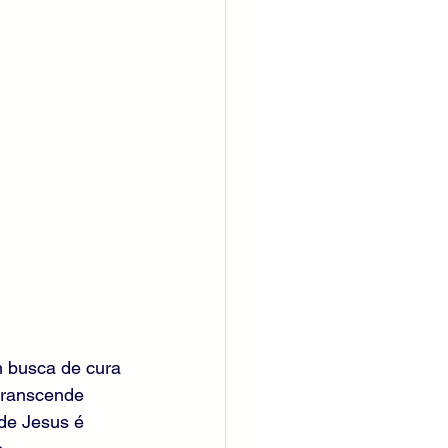
 busca de cura 
 transcende 
de Jesus é 