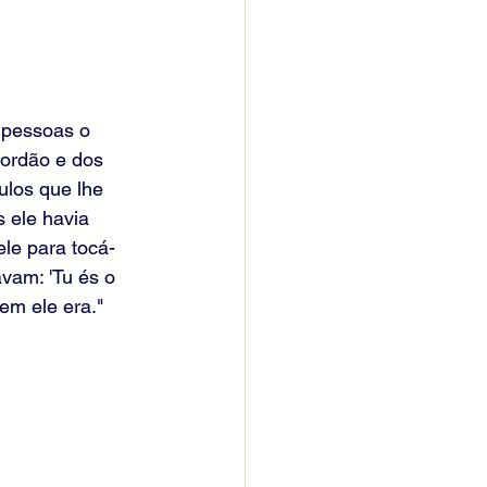
 pessoas o 
Jordão e dos 
ulos que lhe 
 ele havia 
le para tocá-
vam: 'Tu és o 
em ele era."