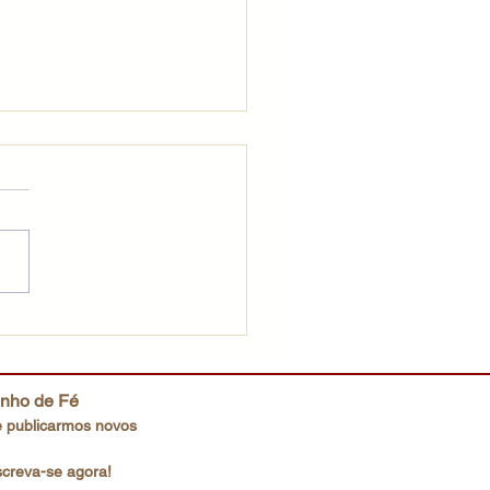
ração que Deus deseja
inho de Fé
 publicarmos novos
screva-se agora!