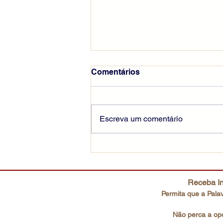
Comentários
Escreva um comentário
Escutai o Filho amado
Receba In
Permita que a Palav
Não perca a opo