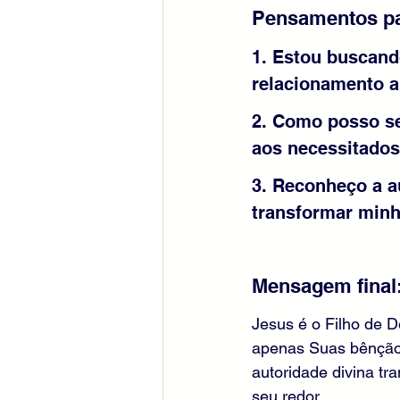
Pensamentos pa
1. Estou buscand
relacionamento a
2. Como posso se
aos necessitado
3. Reconheço a a
transformar minh
Mensagem final
Jesus é o Filho de D
apenas Suas bênção
autoridade divina tr
seu redor.