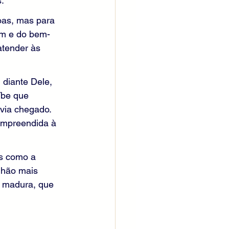
.
oas, mas para 
em e do bem-
atender às 
diante Dele, 
íbe que 
via chegado. 
ompreendida à 
s como a 
nhão mais 
é madura, que 