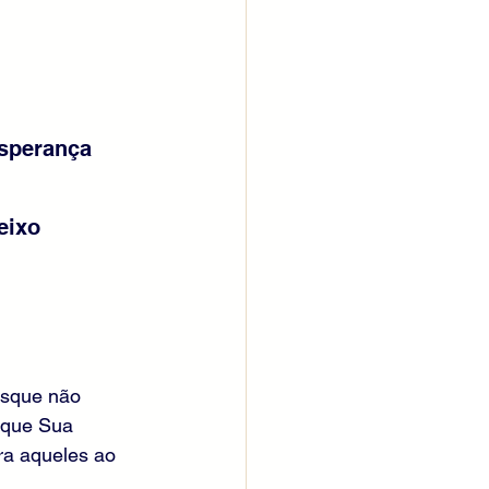
sperança 
eixo 
usque não 
 que Sua 
ra aqueles ao 