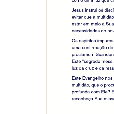
como uma luz que ch
Jesus instrui os dis
evitar que a multid
estar em meio à Sua
necessidades do pov
Os espíritos impuro
uma confirmação de 
proclamem Sua ident
Este "segredo messi
luz da cruz e da res
Este Evangelho nos 
multidão, que o pr
profunda com Ele? El
reconheça Sua missã