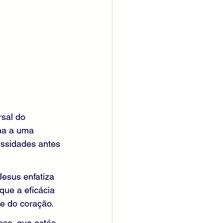
sal do 
ama a uma 
ssidades antes 
esus enfatiza 
ue a eficácia 
e do coração.
so, que estás 