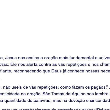
e, Jesus nos ensina a oração mais fundamental e univer
Nosso. Ele nos alerta contra as vãs repetições e nos ch
nfiante, reconhecendo que Deus já conhece nossas nece
.
 não useis de vãs repetições, como fazem os pagãos.” J
enticidade na oração. São Tomás de Aquino nos lembra q
na quantidade de palavras, mas na devoção e sinceridad
com um reconhecimento da paternidade divina: “Pai nos