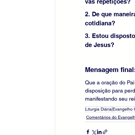
vãs repetições?
2. De que maneir
cotidiana?
3. Estou dispost
de Jesus?
Mensagem final
Que a oração do Pai
disposição para per
manifestando seu re
Liturgia Diária
Evangelho
Comentários do Evangelh