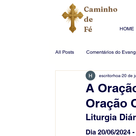
Caminho
de
Fé
HOME
All Posts
Comentários do Evange
escritorhoa
20 de j
A Oração
Oração C
Liturgia Diár
Dia 20/06/2024 -