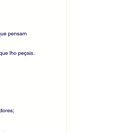
 que pensam 
que lho peçais.
dores;