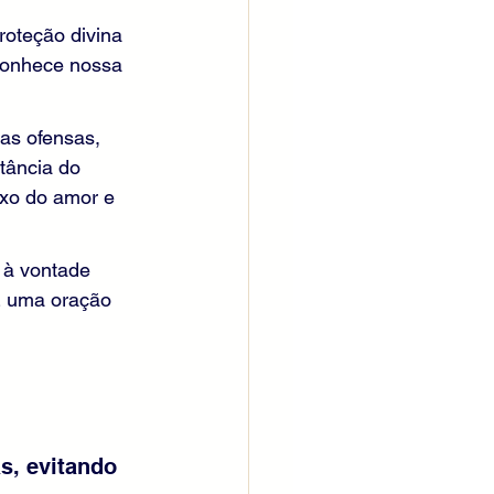
roteção divina 
conhece nossa 
as ofensas, 
tância do 
exo do amor e 
 à vontade 
É uma oração 
s, evitando 