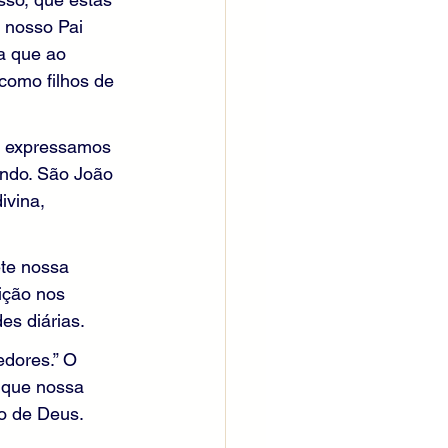
 nosso Pai 
a que ao 
como filhos de 
i, expressamos 
ndo. São João 
vina, 
ete nossa 
ição nos 
es diárias.
dores.” O 
 que nossa 
o de Deus. 