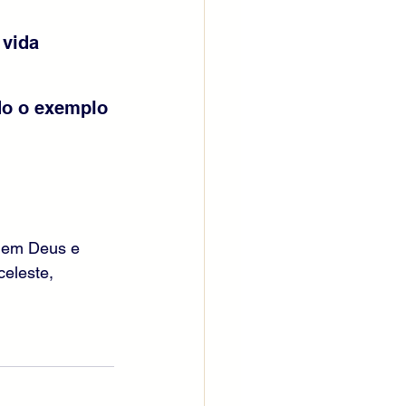
vida 
do o exemplo 
a em Deus e 
eleste, 