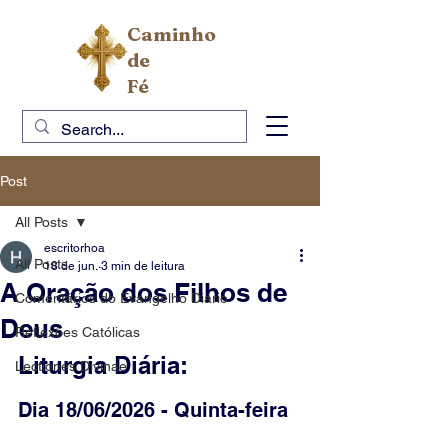
Caminho
de
Fé
Post
All Posts
escritorhoa
All Posts
18 de jun.
3 min de leitura
A Oração dos Filhos de
Comentários do Evangelho Diário
Deus
Reflexões Católicas
Liturgia Diária:
Lectiones Divinae
Dia 18/06/2026 - Quinta-feira