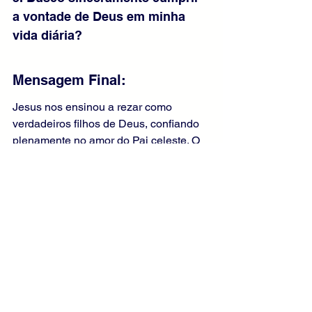
a vontade de Deus em minha 
vida diária?
Mensagem Final:
Jesus nos ensinou a rezar como 
verdadeiros filhos de Deus, confiando 
plenamente no amor do Pai celeste. O 
Pai-Nosso resume todo o Evangelho e 
conduz a alma à humildade, ao perdão 
e à esperança. Rezemos com 
sinceridade e coração aberto à 
vontade divina. Quem vive unido ao Pai 
encontra força nas dificuldades e 
caminha seguro para a vida eterna no 
Céu.
Liturgia Diária
Evangelho Comentado