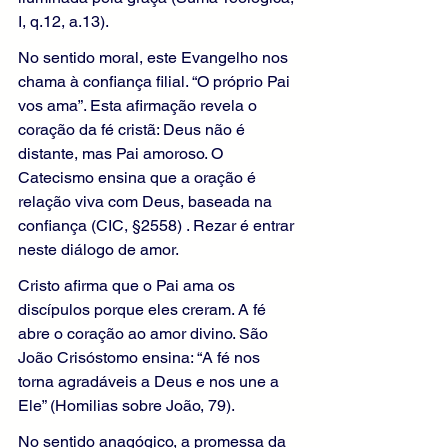
I, q.12, a.13).
No sentido moral, este Evangelho nos 
chama à confiança filial. “O próprio Pai 
vos ama”. Esta afirmação revela o 
coração da fé cristã: Deus não é 
distante, mas Pai amoroso. O 
Catecismo ensina que a oração é 
relação viva com Deus, baseada na 
confiança (CIC, §2558) . Rezar é entrar 
neste diálogo de amor.
Cristo afirma que o Pai ama os 
discípulos porque eles creram. A fé 
abre o coração ao amor divino. São 
João Crisóstomo ensina: “A fé nos 
torna agradáveis a Deus e nos une a 
Ele” (Homilias sobre João, 79).
No sentido anagógico, a promessa da 