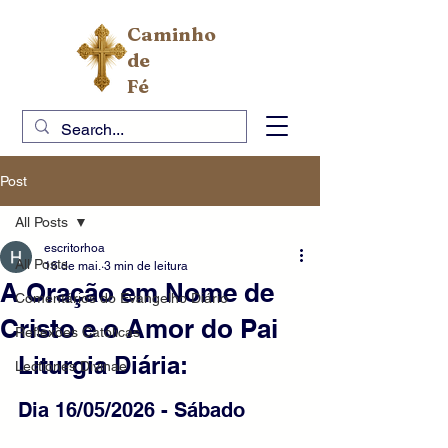
Caminho
de
Fé
Post
All Posts
escritorhoa
All Posts
16 de mai.
3 min de leitura
A Oração em Nome de
Comentários do Evangelho Diário
Cristo e o Amor do Pai
Reflexões Católicas
Liturgia Diária:
Lectiones Divinae
Dia 16/05/2026 - Sábado