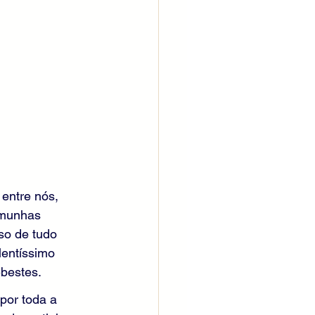
entre nós, 
emunhas 
so de tudo 
lentíssimo 
bestes. 
por toda a 