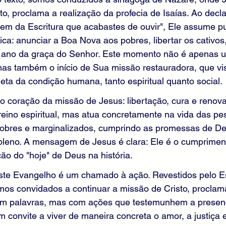
to, proclama a realização da profecia de Isaías. Ao decla
em da Escritura que acabastes de ouvir", Ele assume p
a: anunciar a Boa Nova aos pobres, libertar os cativos,
 ano da graça do Senhor. Este momento não é apenas u
mas também o início de Sua missão restauradora, que vi
ta da condição humana, tanto espiritual quanto social.
 o coração da missão de Jesus: libertação, cura e renova
eino espiritual, mas atua concretamente na vida das pe
obres e marginalizados, cumprindo as promessas de D
pleno. A mensagem de Jesus é clara: Ele é o cumpriment
ção do "hoje" de Deus na história.
este Evangelho é um chamado à ação. Revestidos pelo Es
mos convidados a continuar a missão de Cristo, procla
m palavras, mas com ações que testemunhem a presen
convite a viver de maneira concreta o amor, a justiça 