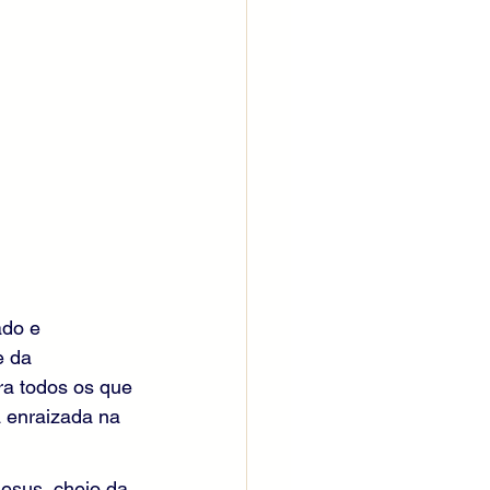
do e 
e da 
ra todos os que 
 enraizada na 
esus, cheio da 