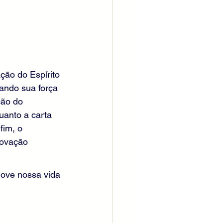
ção do Espírito 
ando sua força 
ção do 
uanto a carta 
fim, o 
novação 
nove nossa vida 