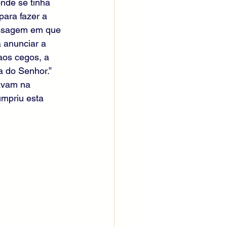
nde se tinha 
ara fazer a 
passagem em que 
 anunciar a 
aos cegos, a 
a do Senhor.” 
avam na 
umpriu esta 