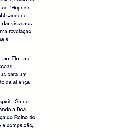
rar: "Hoje se 
ublicamente 
 dar vista aos 
ma revelação 
sa a 
ção. Ele não 
ssoas, 
eus para um 
o da aliança 
pírito Santo 
mando a Boa 
ça do Reino de 
e a compaixão, 