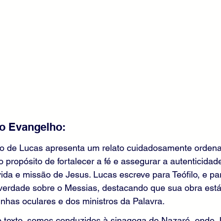
o Evangelho: 
ho de Lucas apresenta um relato cuidadosamente ordena
propósito de fortalecer a fé e assegurar a autenticidad
da e missão de Jesus. Lucas escreve para Teófilo, e pa
erdade sobre o Messias, destacando que sua obra está
nhas oculares e dos ministros da Palavra.
 texto, somos conduzidos à sinagoga de Nazaré, onde J