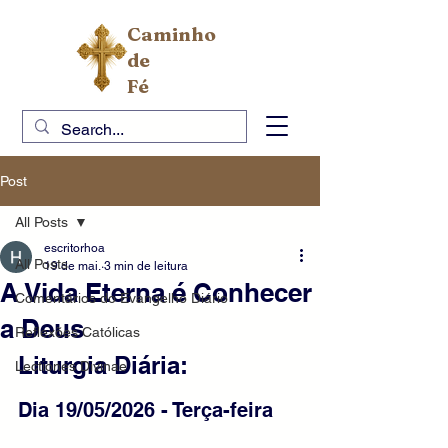
Caminho
de
Fé
Post
All Posts
escritorhoa
All Posts
19 de mai.
3 min de leitura
A Vida Eterna é Conhecer
Comentários do Evangelho Diário
a Deus
Reflexões Católicas
Liturgia Diária:
Lectiones Divinae
Dia 19/05/2026 - Terça-feira