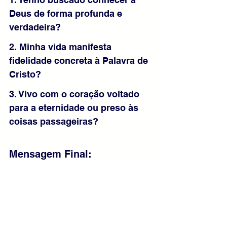
Deus de forma profunda e 
verdadeira?
2. Minha vida manifesta 
fidelidade concreta à Palavra de 
Cristo?
3. Vivo com o coração voltado 
para a eternidade ou preso às 
coisas passageiras?
Mensagem Final:
Busca conhecer a Deus não apenas 
com a mente, mas com toda a vida. 
Permanece fiel à Palavra de Cristo e 
confia em sua intercessão constante. 
Mesmo vivendo no mundo, mantém teu 