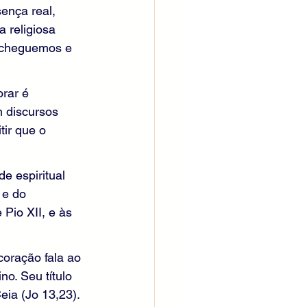
ença real, 
a religiosa 
e cheguemos e 
rar é 
 discursos 
ir que o 
e espiritual 
 e do 
Pio XII, e às 
coração fala ao 
o. Seu título 
ia (Jo 13,23). 