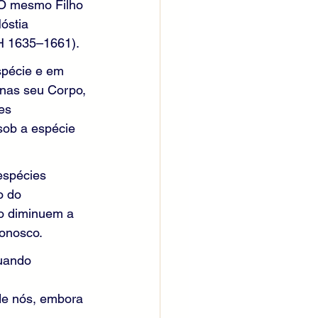
 O mesmo Filho 
óstia 
 DH 1635–1661).
spécie e em 
nas seu Corpo, 
es 
ob a espécie 
espécies 
o do 
ão diminuem a 
conosco.
Quando 
de nós, embora 