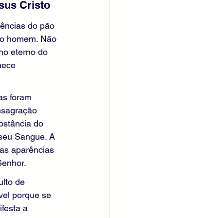
sus Cristo
rências do pão 
iro homem. Não 
o eterno do 
nece 
as foram 
onsagração 
bstância do 
 seu Sangue. A 
as aparências 
Senhor.
lto de 
vel porque se 
festa a 