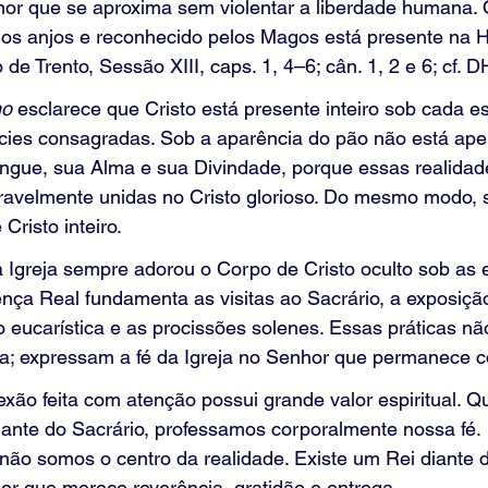
or que se aproxima sem violentar a liberdade humana.
os anjos e reconhecido pelos Magos está presente na H
de Trento, Sessão XIII, caps. 1, 4–6; cân. 1, 2 e 6; cf.
no
 esclarece que Cristo está presente inteiro sob cada e
cies consagradas. Sob a aparência do pão não está ape
ue, sua Alma e sua Divindade, porque essas realidad
velmente unidas no Cristo glorioso. Do mesmo modo, s
Cristo inteiro.
a Igreja sempre adorou o Corpo de Cristo oculto sob as 
ença Real fundamenta as visitas ao Sacrário, a exposiçã
 eucarística e as procissões solenes. Essas práticas n
sa; expressam a fé da Igreja no Senhor que permanece 
exão feita com atenção possui grande valor espiritual. 
ante do Sacrário, professamos corporalmente nossa fé. 
o somos o centro da realidade. Existe um Rei diante 
or que merece reverência, gratidão e entrega.