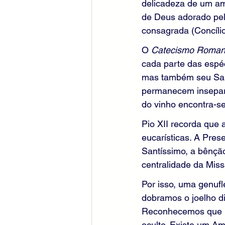
delicadeza de um am
de Deus adorado pel
consagrada (Concílio 
O 
Catecismo Roma
cada parte das espé
mas também seu Sang
permanecem insepara
do vinho encontra-se 
Pio XII recorda que 
eucarísticas. A Pres
Santíssimo, a bênção
centralidade da Mis
Por isso, uma genufl
dobramos o joelho di
Reconhecemos que nã
oculto. Existe um Am