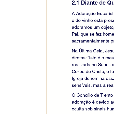
2.1 Diante de Q
A Adoração Eucaríst
e do vinho está pres
adoramos um objeto,
Pai, que se fez hom
sacramentalmente pr
Na Última Ceia, Jesu
diretas: “Isto é o m
realizada no Sacrifí
Corpo de Cristo, e t
Igreja denomina ess
sensíveis, mas a rea
O Concílio de Trento
adoração é devido a
oculta sob sinais hu