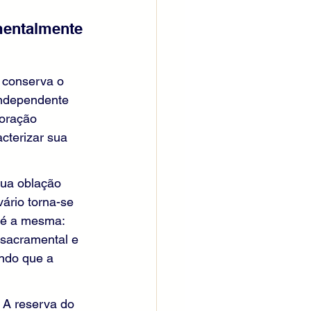
mentalmente 
 conserva o 
independente 
doração 
cterizar sua 
sua oblação 
vário torna-se 
 é a mesma: 
 sacramental e 
ndo que a 
 A reserva do 