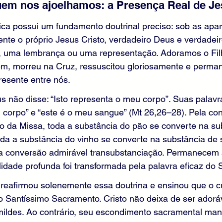
uem nos ajoelhamos: a Presença Real de Je
ica possui um fundamento doutrinal preciso: sob as apa
ente o próprio Jesus Cristo, verdadeiro Deus e verdade
 uma lembrança ou uma representação. Adoramos o Filh
em, morreu na Cruz, ressuscitou gloriosamente e perma
esente entre nós.
s não disse: “Isto representa o meu corpo”. Suas palavr
eu corpo” e “este é o meu sangue” (Mt 26,26–28). Pela c
cio da Missa, toda a substância do pão se converte na su
oda a substância do vinho se converte na substância de
a conversão admirável transubstanciação. Permanecem 
lidade profunda foi transformada pela palavra eficaz do 
 reafirmou solenemente essa doutrina e ensinou que o cu
o Santíssimo Sacramento. Cristo não deixa de ser adorá
mildes. Ao contrário, seu escondimento sacramental mani