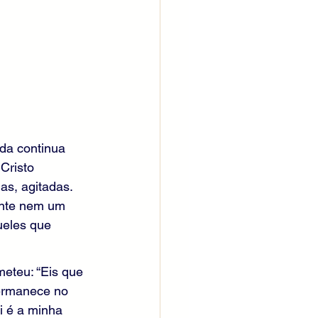
da continua 
Cristo 
as, agitadas. 
ante nem um 
ueles que 
eteu: “Eis que 
permanece no 
 é a minha 