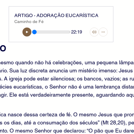
ARTIGO - ADORAÇÃO EUCARÍSTICA
Caminho de Fé
22:19
ÃO
 mesmo quando não há celebrações, uma pequena lâmpa
rio. Sua luz discreta anuncia um mistério imenso: Jesus 
 A igreja pode estar silenciosa; os bancos, vazios; as ru
écies eucarísticas, o Senhor não é uma lembrança dist
agir. Ele está verdadeiramente presente, aguardando aq
ica nasce dessa certeza de fé. O mesmo Jesus que prom
s os dias, até a consumação dos séculos” (Mt 28,20), 
to. O mesmo Senhor que declarou: “O pão que Eu darei