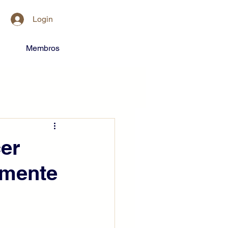
Login
Membros
er
lmente