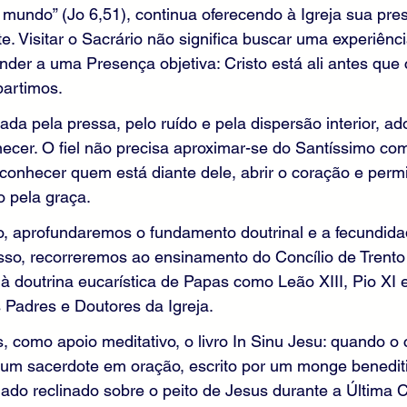
 mundo” (Jo 6,51), continua oferecendo à Igreja sua pres
nte. Visitar o Sacrário não significa buscar uma experiênci
nder a uma Presença objetiva: Cristo está ali antes qu
artimos.
 pela pressa, pelo ruído e pela dispersão interior, ado
cer. O fiel não precisa aproximar-se do Santíssimo com
conhecer quem está diante dele, abrir o coração e permit
o pela graça.
o, aprofundaremos o fundamento doutrinal e a fecundidad
isso, recorreremos ao ensinamento do Concílio de Trento
doutrina eucarística de Papas como Leão XIII, Pio XI e 
 Padres e Doutores da Igreja.
 como apoio meditativo, o livro In Sinu Jesu: quando o 
um sacerdote em oração, escrito por um monge beneditin
ado reclinado sobre o peito de Jesus durante a Última Ce