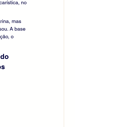
rística, no 
rina, mas 
sou. A base 
ção, o 
 do 
s 