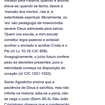
visitado pela Palavra: quando a acolhe, 
eleva-se; quando se fecha, desce à 
'mansão dos mortos', isto é, à 
esterilidade espiritual. Moralmente, os 
'ais' são pedagogia da misericórdia 
severa: Deus admoesta para salvar. 
'Quem vos escuta, a mim escuta' 
constitui regra pastoral e eclesial: 
acolher o enviado é acolher Cristo e o 
Pai (cf. Lc 10,16; CIC 858). 
Anagogicamente, o juízo futuro confere 
peso às decisões presentes, pois a 
eternidade começa na disposição do 
coração (cf. CIC 1021-1022).
Santo Agostinho ensina que a 
paciência de Deus é salvífica, mas não 
infinita na história: adia-se a pena, não 
se nega o juízo (Serm. 85,3). São João 
Crisóstomo observa que a condenação 