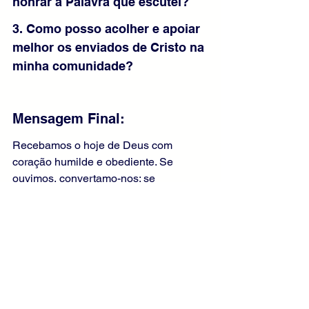
honrar a Palavra que escutei?
3. Como posso acolher e apoiar 
melhor os enviados de Cristo na 
minha comunidade?
Mensagem Final:
Recebamos o hoje de Deus com 
coração humilde e obediente. Se 
ouvimos, convertamo-nos; se 
ansiamos, confiemos; se caímos, 
levantemo-nos pela graça. Escutemos 
a Igreja, mensageira de Cristo, e 
testemunhemos a verdade com 
caridade. Que Maria nos ajude a 
transformar nossas cidades em 
espaços de fé operosa, esperança 