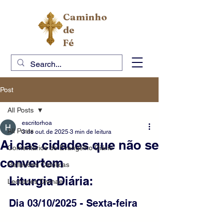
Caminho
de
Fé
Post
All Posts
escritorhoa
All Posts
3 de out. de 2025
3 min de leitura
Ai das cidades que não se
Comentários do Evangelho Diário
convertem
Reflexões Católicas
Liturgia Diária: 
Lectiones Divinae
Dia 03/10/2025 - Sexta-feira 