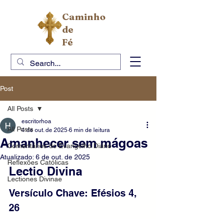
Caminho
de
Fé
Post
All Posts
escritorhoa
All Posts
4 de out. de 2025
6 min de leitura
Amanhecer sem mágoas
Comentários do Evangelho Diário
Atualizado:
6 de out. de 2025
Reflexões Católicas
Lectio Divina 
Lectiones Divinae
Versículo Chave: Efésios 4, 
26