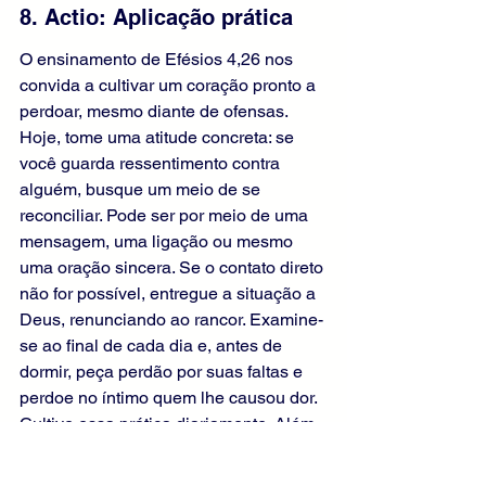
8. Actio: Aplicação prática
O ensinamento de Efésios 4,26 nos 
convida a cultivar um coração pronto a 
perdoar, mesmo diante de ofensas. 
Hoje, tome uma atitude concreta: se 
você guarda ressentimento contra 
alguém, busque um meio de se 
reconciliar. Pode ser por meio de uma 
mensagem, uma ligação ou mesmo 
uma oração sincera. Se o contato direto 
não for possível, entregue a situação a 
Deus, renunciando ao rancor. Examine-
se ao final de cada dia e, antes de 
dormir, peça perdão por suas faltas e 
perdoe no íntimo quem lhe causou dor. 
Cultive essa prática diariamente. Além 
disso, proponha-se a manter o diálogo 
aberto em seus relacionamentos, 