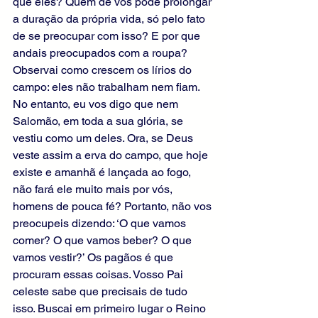
que eles? Quem de vós pode prolongar 
a duração da própria vida, só pelo fato 
de se preocupar com isso? E por que 
andais preocupados com a roupa? 
Observai como crescem os lírios do 
campo: eles não trabalham nem fiam. 
No entanto, eu vos digo que nem 
Salomão, em toda a sua glória, se 
vestiu como um deles. Ora, se Deus 
veste assim a erva do campo, que hoje 
existe e amanhã é lançada ao fogo, 
não fará ele muito mais por vós, 
homens de pouca fé? Portanto, não vos 
preocupeis dizendo: ‘O que vamos 
comer? O que vamos beber? O que 
vamos vestir?’ Os pagãos é que 
procuram essas coisas. Vosso Pai 
celeste sabe que precisais de tudo 
isso. Buscai em primeiro lugar o Reino 