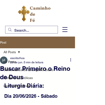
Caminho
de
Fé
Post
All Posts
escritorhoa
All Posts
20 de jun.
3 min de leitura
Buscar Primeiro o Reino
Comentários do Evangelho Diário
de Deus
Reflexões Católicas
Liturgia Diária:
Lectiones Divinae
Dia 20/06/2026 - Sábado