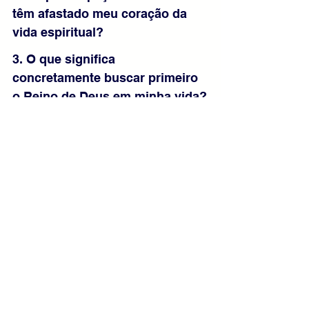
têm afastado meu coração da 
vida espiritual?
3. O que significa 
concretamente buscar primeiro 
o Reino de Deus em minha vida?
Mensagem Final:
Deus conhece cada necessidade de 
seus filhos e jamais abandona aqueles 
que nele confiam. Jesus nos convida a 
buscar primeiro o Reino dos Céus e a 
viver com coração livre das ansiedades 
excessivas. Quando colocamos Deus 
no centro da vida, encontramos 
verdadeira paz e segurança. 
Confiemos na providência divina e 