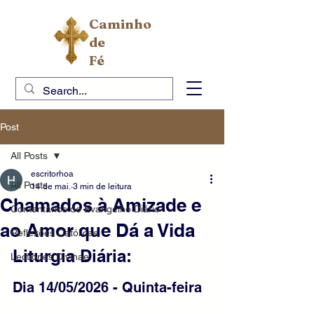
Caminho
de
Fé
Post
All Posts
escritorhoa
All Posts
14 de mai.
3 min de leitura
Chamados à Amizade e
Comentários do Evangelho Diário
ao Amor que Dá a Vida
Reflexões Católicas
Liturgia Diária:
Lectiones Divinae
Dia 14/05/2026 - Quinta-feira