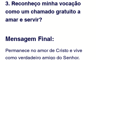
3. Reconheço minha vocação 
como um chamado gratuito a 
amar e servir?
Mensagem Final:
Permanece no amor de Cristo e vive 
como verdadeiro amigo do Senhor. 
Ama com generosidade, sem reservas, 
seguindo o exemplo de Jesus. Recorda 
que foste escolhido para dar frutos 
eternos. Caminha com fidelidade e 
confiança, sabendo que a alegria 
verdadeira nasce do amor vivido em 
Deus e conduz à plenitude da vida 
eterna prometida aos seus amigos fiéis.
Liturgia Diária
Evangelho Comentado
Evangelho de João