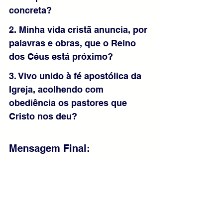
concreta?
2. Minha vida cristã anuncia, por 
palavras e obras, que o Reino 
dos Céus está próximo?
3. Vivo unido à fé apostólica da 
Igreja, acolhendo com 
obediência os pastores que 
Cristo nos deu?
Mensagem Final:
Jesus chama pelo nome, forma na 
intimidade e envia em missão. A Igreja 
permanece apostólica porque nasce do 
coração de Cristo e caminha sobre o 
testemunho dos Doze. Receba com 