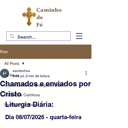
Caminho
de
Fé
Post
All Posts
escritorhoa
All Posts
8 de jul.
3 min de leitura
Chamados e enviados por
Comentários do Evangelho Diário
Cristo
Reflexões Católicas
Liturgia Diária: 
Lectiones Divinae
Dia 08/07/2026 - quarta-feira 