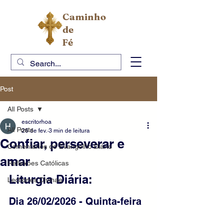
Caminho
de
Fé
Post
All Posts
escritorhoa
All Posts
26 de fev.
3 min de leitura
Confiar, perseverar e
Comentários do Evangelho Diário
amar
Reflexões Católicas
Liturgia Diária:
Lectiones Divinae
Dia 26/02/2026 - Quinta-feira