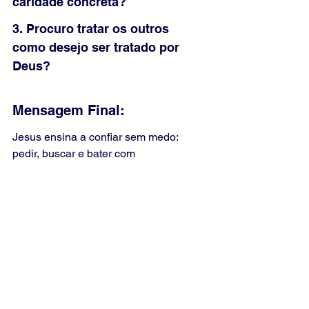
caridade concreta?
3. Procuro tratar os outros 
como desejo ser tratado por 
Deus?
Mensagem Final:
Jesus ensina a confiar sem medo: 
pedir, buscar e bater com 
perseverança. O Pai escuta e concede 
sempre o que é bom para a salvação. 
Confia na oração e transforma essa 
confiança em amor concreto. Vive a 
regra de ouro com fidelidade. Quem 
reza com coração sincero e age com 
caridade caminha seguro rumo à casa 
do Pai, onde a porta permanece 
eternamente aberta.