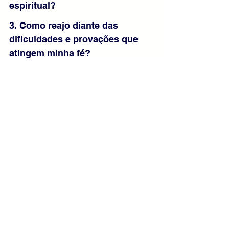
espiritual?
3. Como reajo diante das 
dificuldades e provações que 
atingem minha fé?
Mensagem Final:
Jesus nos chama a construir a vida 
sobre a rocha firme de sua Palavra e 
de sua vontade. Uma fé apenas 
exterior não resiste às tempestades da 
vida. Somente quem permanece unido 
a Cristo encontra força verdadeira para 
perseverar. Escutemos o Senhor com 
coração obediente e vivamos o 
Evangelho diariamente, para 
permanecermos firmes agora e 
eternamente no Reino dos Céus.