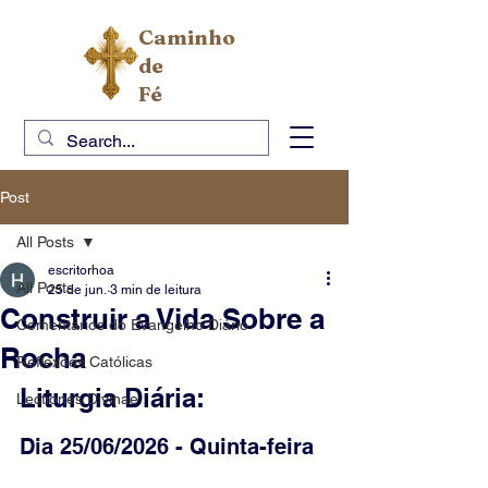
Caminho
de
Fé
Post
All Posts
escritorhoa
All Posts
25 de jun.
3 min de leitura
Construir a Vida Sobre a
Comentários do Evangelho Diário
Rocha
Reflexões Católicas
Liturgia Diária:
Lectiones Divinae
Dia 25/06/2026 - Quinta-feira