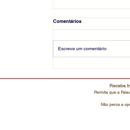
Comentários
Escreva um comentário
Escutai o Filho amado
Receba In
Permita que a Palav
Não perca a opo