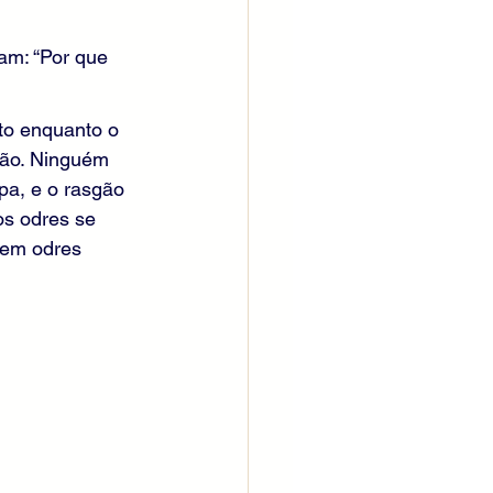
am: “Por que 
to enquanto o 
rão. Ninguém 
a, e o rasgão 
os odres se 
 em odres 