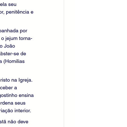
ela seu 
, penitência e 
mpanhada por 
o jejum torna-
ão João 
bster-se de 
a (Homilias 
sto na Igreja. 
ceber a 
ostinho ensina 
rdena seus 
iação interior.
stã não deve 