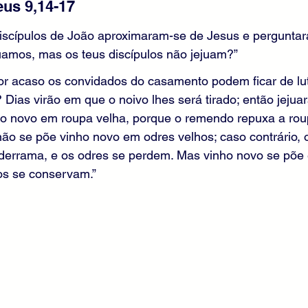
us 9,14-17 
iscípulos de João aproximaram-se de Jesus e perguntar
juamos, mas os teus discípulos não jejuam?”
or acaso os convidados do casamento podem ficar de lu
 Dias virão em que o noivo lhes será tirado; então jejua
 novo em roupa velha, porque o remendo repuxa a roup
ão se põe vinho novo em odres velhos; caso contrário, 
derrama, e os odres se perdem. Mas vinho novo se põe
os se conservam.”