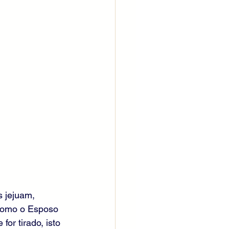
 jejuam, 
 como o Esposo 
or tirado, isto 