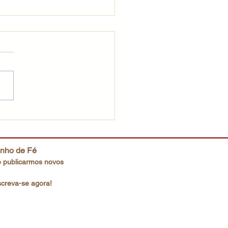
ração que Deus deseja
inho de Fé
 publicarmos novos
screva-se agora!