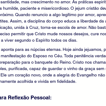
santidade, mas crescimento no amor. As práticas espiri
s humilde, paciente e misericordioso. O jejum cristão de
próximo. Quando renuncio a algo legítimo por amor, apr
ites. Assim, a disciplina do corpo educa a liberdade da a
icação, unida à Cruz, torna-se escola de amor. Não bas
reciso permitir que Cristo mude nossos desejos, cure n
 a viver segundo o Espírito todos os dias.
 aponta para as núpcias eternas. Hoje ainda jejuamos, 
manifestação do Esposo no Céu. Toda penitência verdad
reparação para o banquete do Reino. Cristo nos chama 
les, purificada, capaz de guardar o vinho da graça sem 
Ele um coração novo, onde a alegria do Evangelho não 
amente acolhida e vivida em fidelidade.
ra Reflexão Pessoal: 