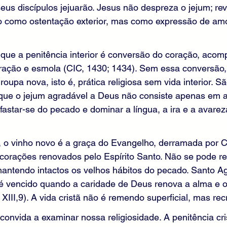
seus discípulos jejuarão. Jesus não despreza o jejum; rev
o como ostentação exterior, mas como expressão de amor
que a penitência interior é conversão do coração, aco
ração e esmola (CIC, 1430; 1434). Sem essa conversão, 
oupa nova, isto é, prática religiosa sem vida interior. S
que o jejum agradável a Deus não consiste apenas em a
astar-se do pecado e dominar a língua, a ira e a avarez
, o vinho novo é a graça do Evangelho, derramada por Cri
corações renovados pelo Espírito Santo. Não se pode re
antendo intactos os velhos hábitos do pecado. Santo Ag
 vencido quando a caridade de Deus renova a alma e o
III,9). A vida cristã não é remendo superficial, mas recr
convida a examinar nossa religiosidade. A penitência cri