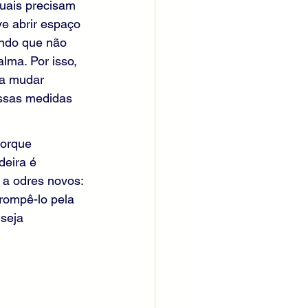
tuais precisam 
ve abrir espaço 
endo que não 
lma. Por isso, 
ta mudar 
ossas medidas 
porque 
eira é 
a odres novos: 
rompê-lo pela 
seja 