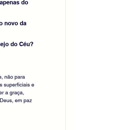
 apenas do 
o novo da 
sejo do Céu?
, não para 
superficiais e 
r a graça, 
r Deus, em paz 