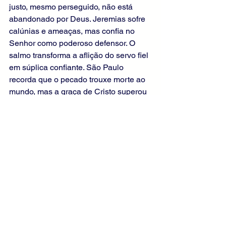
justo, mesmo perseguido, não está 
abandonado por Deus. Jeremias sofre 
calúnias e ameaças, mas confia no 
Senhor como poderoso defensor. O 
salmo transforma a aflição do servo fiel 
em súplica confiante. São Paulo 
recorda que o pecado trouxe morte ao 
mundo, mas a graça de Cristo superou 
abundantemente a queda de Adão. No 
Evangelho, Jesus ensina seus 
discípulos a não temerem os 
perseguidores, mas a permanecerem 
firmes na confissão da fé. Assim, todas 
as leituras revelam que a coragem 
cristã nasce da confiança no Deus que 
salva, defende e conduz seus filhos à 
vida eterna.