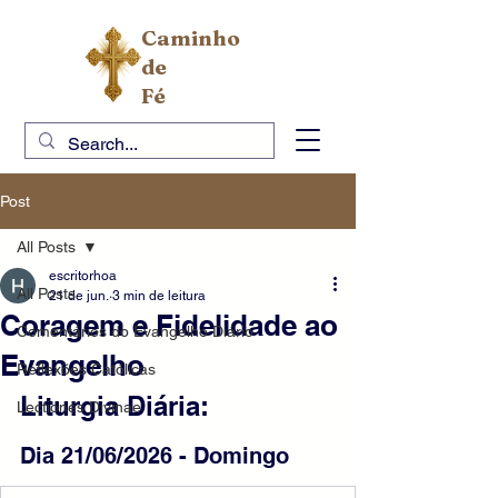
Caminho
de
Fé
Post
All Posts
escritorhoa
All Posts
21 de jun.
3 min de leitura
Coragem e Fidelidade ao
Comentários do Evangelho Diário
Evangelho
Reflexões Católicas
Liturgia Diária:
Lectiones Divinae
Dia 21/06/2026 - Domingo