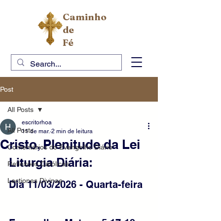
Caminho
de
Fé
Post
All Posts
escritorhoa
All Posts
11 de mar.
2 min de leitura
Cristo, Plenitude da Lei
Comentários do Evangelho Diário
Liturgia Diária: 
Reflexões Católicas
Lectiones Divinae
Dia 11/03/2026 - Quarta-feira 