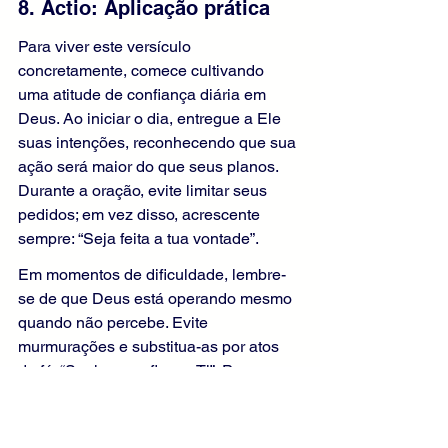
8. Actio: Aplicação prática
Para viver este versículo 
concretamente, comece cultivando 
uma atitude de confiança diária em 
Deus. Ao iniciar o dia, entregue a Ele 
suas intenções, reconhecendo que sua 
ação será maior do que seus planos. 
Durante a oração, evite limitar seus 
pedidos; em vez disso, acrescente 
sempre: “Seja feita a tua vontade”.
Em momentos de dificuldade, lembre-
se de que Deus está operando mesmo 
quando não percebe. Evite 
murmurações e substitua-as por atos 
de fé: “Senhor, confio em Ti”. Procure 
também identificar as pequenas graças 
do dia — um gesto de bondade, uma 
paz interior, uma oportunidade 