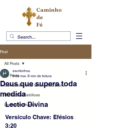
Caminho
de
Fé
Post
All Posts
escritorhoa
All Posts
9 de mai.
6 min de leitura
Deus que supera toda
Comentários do Evangelho Diário
medida
Reflexões Católicas
Lectio Divina
Lectiones Divinae
Versículo Chave: Efésios 
3:20