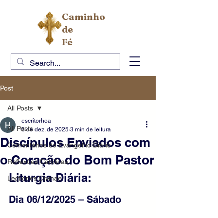
Caminho
de
Fé
Post
All Posts
escritorhoa
All Posts
6 de dez. de 2025
3 min de leitura
Discípulos Enviados com
Comentários do Evangelho Diário
o Coração do Bom Pastor
Reflexões Católicas
Liturgia Diária:
Lectiones Divinae
Dia 06/12/2025 – Sábado