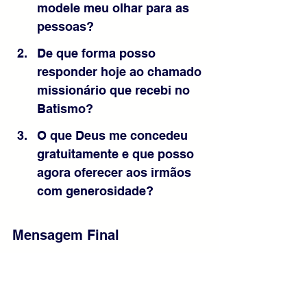
modele meu olhar para as 
pessoas?
De que forma posso 
responder hoje ao chamado 
missionário que recebi no 
Batismo?
O que Deus me concedeu 
gratuitamente e que posso 
agora oferecer aos irmãos 
com generosidade?
Mensagem Final
Jesus nos chama a servir com a 
compaixão do Bom Pastor. Ele cura, 
acolhe e envia, convidando-nos a 