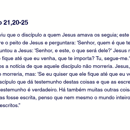
 21,20-25
 viu que o discípulo a quem Jesus amava os seguia; est
re o peito de Jesus e perguntara: 'Senhor, quem é que te v
ntou a Jesus: 'Senhor, e este, o que será dele?' Jesus 
e fique até que eu venha, que te importa? Tu, segue-me.' 
os a notícia de que aquele discípulo não morreria. Jesus
o morreria, mas: 'Se eu quiser que ele fique até que eu v
iscípulo que dá testemunho destas coisas e que as escre
estemunho é verdadeiro. Há também muitas outras cois
las fosse escrita, penso que nem mesmo o mundo inteiro
escritos.”