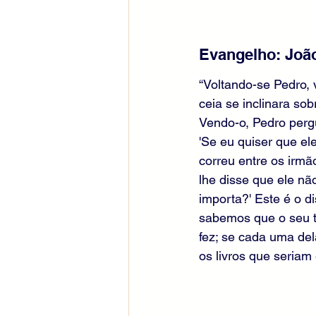
Evangelho: João
“Voltando-se Pedro,
ceia se inclinara sob
Vendo-o, Pedro pergu
'Se eu quiser que el
correu entre os irmã
lhe disse que ele nã
importa?' Este é o d
sabemos que o seu t
fez; se cada uma de
os livros que seriam 