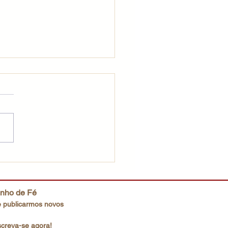
fé que não desiste
inho de Fé
 publicarmos novos
screva-se agora!