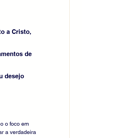
 a Cristo, 
amentos de 
u desejo 
o o foco em 
r a verdadeira 