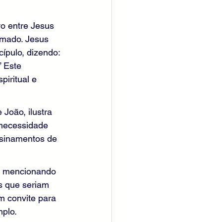
o entre Jesus 
amado. Jesus 
ípulo, dizendo: 
 Este 
iritual e 
João, ilustra 
 necessidade 
nsinamentos de 
s, mencionando 
s que seriam 
m convite para 
mplo.