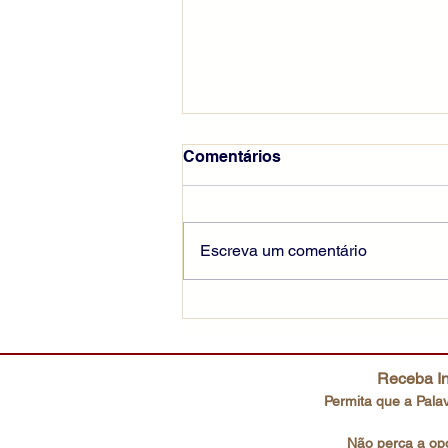
Comentários
Escreva um comentário
Seguir Cristo pela cruz
Receba In
Permita que a Palav
Não perca a opo