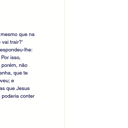
e mesmo que na 
ai trair?' 
respondeu-lhe: 
Por isso, 
, porém, não 
enha, que te 
veu; e 
as que Jesus 
 poderia conter 