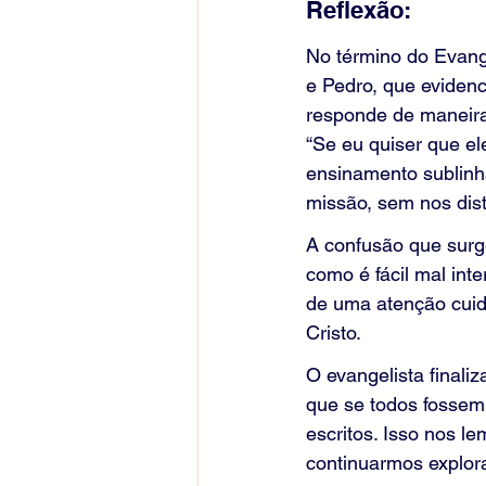
Reflexão:
No término do Evang
e Pedro, que eviden
responde de maneira 
“Se eu quiser que el
ensinamento sublinha
missão, sem nos dist
A confusão que surge
como é fácil mal int
de uma atenção cuid
Cristo.
O evangelista final
que se todos fossem 
escritos. Isso nos 
continuarmos explor