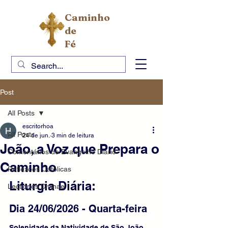
Caminho
de
Fé
Post
All Posts
escritorhoa
All Posts
24 de jun.
3 min de leitura
João, a Voz que Prepara o
Comentários do Evangelho Diário
Caminho
Reflexões Católicas
Liturgia Diária:
Lectiones Divinae
Dia 24/06/2026 - Quarta-feira
Solenidade da Natividade de São João 