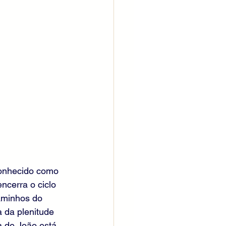
conhecido como 
ncerra o ciclo 
caminhos do 
 da plenitude 
a de João está 