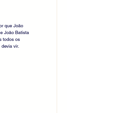
or que João 
e João Batista 
s todos os 
devia vir. 