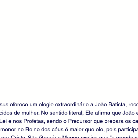
us oferece um elogio extraordinário a João Batista, re
idos de mulher. No sentido literal, Ele afirma que João e
a Lei e nos Profetas, sendo o Precursor que prepara os 
menor no Reino dos céus é maior que ele, pois participa
 por Cristo. São Gregório Magno explica que “a grandez