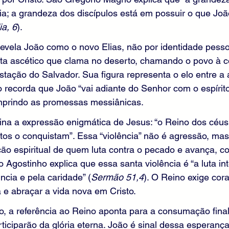
ia; a grandeza dos discípulos está em possuir o que Joã
ia, 6
).
revela João como o novo Elias, não por identidade pesso
feta ascético que clama no deserto, chamando o povo à 
tação do Salvador. Sua figura representa o elo entre a 
 recorda que João “vai adiante do Senhor com o espírito
umprindo as promessas messiânicas.
ina a expressão enigmática de Jesus: “o Reino dos céus 
entos o conquistam”. Essa “violência” não é agressão, mas
ação espiritual de quem luta contra o pecado e avança, c
 Agostinho explica que essa santa violência é “a luta int
ncia e pela caridade” (
Sermão 51,4
). O Reino exige cor
 e abraçar a vida nova em Cristo.
, a referência ao Reino aponta para a consumação final
ticiparão da glória eterna. João é sinal dessa esperança