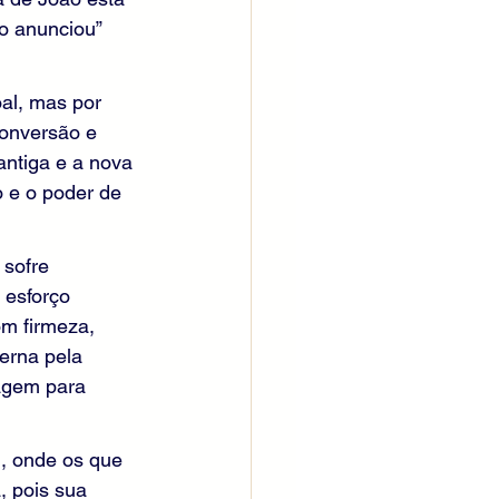
o anunciou” 
al, mas por 
conversão e 
antiga e a nova 
 e o poder de 
sofre 
 esforço 
om firmeza, 
erna pela 
agem para 
, onde os que 
, pois sua 