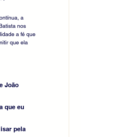
ntínua, a 
atista nos 
idade a fé que 
tir que ela 
e João 
a que eu 
isar pela 