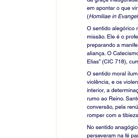
em apontar o que vir
(
Homiliae in Evangel
O sentido alegórico 
missão. Ele é o pro
preparando a manifes
aliança. O Catecismo
Elias” (CIC 718), c
O sentido moral ilum
violência, e os viol
interior, a determin
rumo ao Reino. Santo
conversão, pela renú
romper com a tibieza
No sentido anagógico
perseveram na fé par