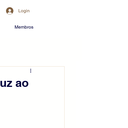
Login
Membros
duz ao