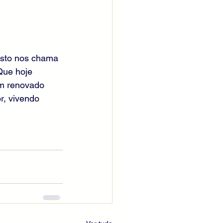
isto nos chama 
Que hoje 
m renovado 
, vivendo 