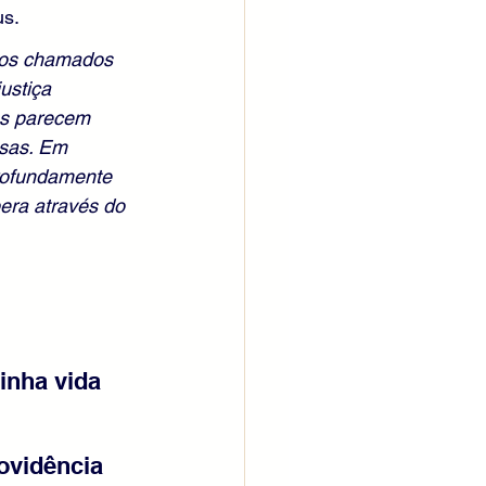
us.
aos chamados 
ustiça 
os parecem 
sas. Em 
profundamente 
era através do 
inha vida 
ovidência 