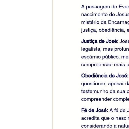
A passagem do Evang
nascimento de Jesus
mistério da Encarnaç
justiça, obediência, e
Justiça de José: 
Jos
legalista, mas profu
escárnio público, mes
compreensão mais pr
Obediência de José:
questionar, apesar d
testemunho da sua c
compreender complet
Fé de José:
 A fé de 
acredita que o nasci
considerando a natu