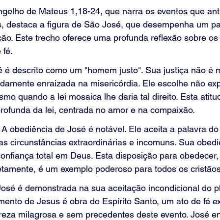
elho de Mateus 1,18-24, que narra os eventos que an
, destaca a figura de São José, que desempenha um pap
ão. Este trecho oferece uma profunda reflexão sobre os
 fé.
é é descrito como um "homem justo". Sua justiça não é
ndamente enraizada na misericórdia. Ele escolhe não ex
mo quando a lei mosaica lhe daria tal direito. Esta atitu
ofunda da lei, centrada no amor e na compaixão.
 A obediência de José é notável. Ele aceita a palavra do
as circunstâncias extraordinárias e incomuns. Sua obedi
onfiança total em Deus. Esta disposição para obedece
amente, é um exemplo poderoso para todos os cristãos
José é demonstrada na sua aceitação incondicional do pl
mento de Jesus é obra do Espírito Santo, um ato de fé ext
reza milagrosa e sem precedentes deste evento. José en