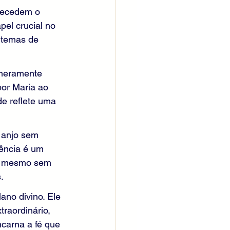
tecedem o 
el crucial no 
 temas de 
 meramente 
por Maria ao 
de reflete uma 
 anjo sem 
ência é um 
r, mesmo sem 
.
ano divino. Ele 
raordinário, 
carna a fé que 