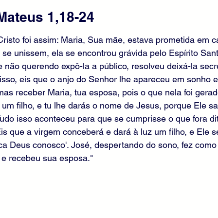
Mateus 1,18-24
Cristo foi assim: Maria, Sua mãe, estava prometida em 
se unissem, ela se encontrou grávida pelo Espírito Sant
e não querendo expô-la a público, resolveu deixá-la sec
so, eis que o anjo do Senhor lhe apareceu em sonho e d
mas receber Maria, tua esposa, pois o que nela foi gerad
z um filho, e tu lhe darás o nome de Jesus, porque Ele s
udo isso aconteceu para que se cumprisse o que fora di
'Eis que a virgem conceberá e dará à luz um filho, e Ele
ca Deus conosco'. José, despertando do sono, fez como 
 e recebeu sua esposa."