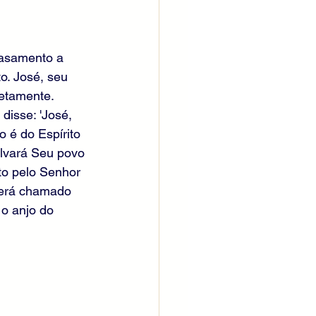
casamento a 
o. José, seu 
retamente. 
isse: 'José, 
o é do Espírito 
alvará Seu povo 
to pelo Senhor 
 será chamado 
o anjo do 