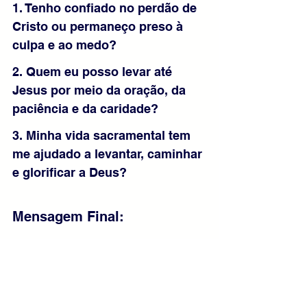
1. Tenho confiado no perdão de 
Cristo ou permaneço preso à 
culpa e ao medo?
2. Quem eu posso levar até 
Jesus por meio da oração, da 
paciência e da caridade?
3. Minha vida sacramental tem 
me ajudado a levantar, caminhar 
e glorificar a Deus?
Mensagem Final:
Jesus vê a fé, perdoa os pecados e 
levanta quem estava caído. 
Aproximemo-nos dele sem medo, 
levando também os irmãos pela oração 