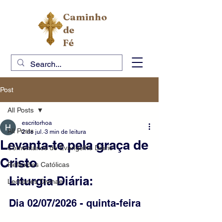
Caminho
de
Fé
Post
All Posts
escritorhoa
All Posts
2 de jul.
3 min de leitura
Levanta-te pela graça de
Comentários do Evangelho Diário
Cristo
Reflexões Católicas
Liturgia Diária: 
Lectiones Divinae
Dia 02/07/2026 - quinta-feira 