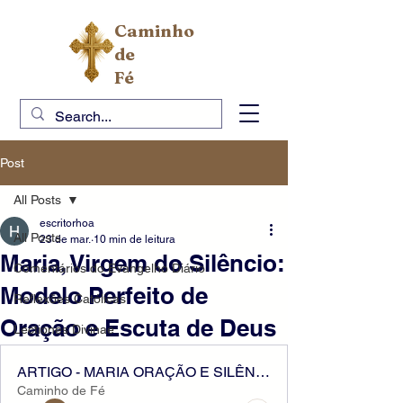
Caminho
de
Fé
Post
All Posts
escritorhoa
All Posts
23 de mar.
10 min de leitura
Maria, Virgem do Silêncio:
Comentários do Evangelho Diário
Modelo Perfeito de
Reflexões Católicas
Oração e Escuta de Deus
Lectiones Divinae
ARTIGO - MARIA ORAÇÃO E SILÊNCIO
Caminho de Fé