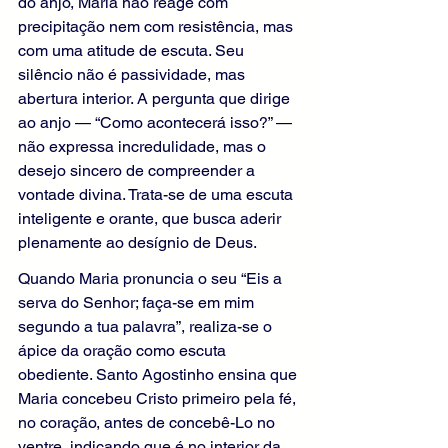
do anjo, Maria não reage com 
precipitação nem com resistência, mas 
com uma atitude de escuta. Seu 
silêncio não é passividade, mas 
abertura interior. A pergunta que dirige 
ao anjo — “Como acontecerá isso?” — 
não expressa incredulidade, mas o 
desejo sincero de compreender a 
vontade divina. Trata-se de uma escuta 
inteligente e orante, que busca aderir 
plenamente ao desígnio de Deus.
Quando Maria pronuncia o seu “Eis a 
serva do Senhor; faça-se em mim 
segundo a tua palavra”, realiza-se o 
ápice da oração como escuta 
obediente. Santo Agostinho ensina que 
Maria concebeu Cristo primeiro pela fé, 
no coração, antes de concebê-Lo no 
ventre, indicando que é no interior da 