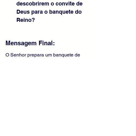
descobrirem o convite de 
Deus para o banquete do 
Reino?
Mensagem Final:
O Senhor prepara um banquete de 
amor e misericórdia e chama a todos 
para participar. Felizes os que acolhem 
seu convite com coração aberto e 
generoso. Que não nos prendamos às 
ocupações passageiras, mas 
busquemos as coisas do alto. O Reino 
está preparado: o tempo de responder 
é hoje, com fé e gratidão.
Liturgia Diária
Evangelho Comentado
Evangelho de Lucas