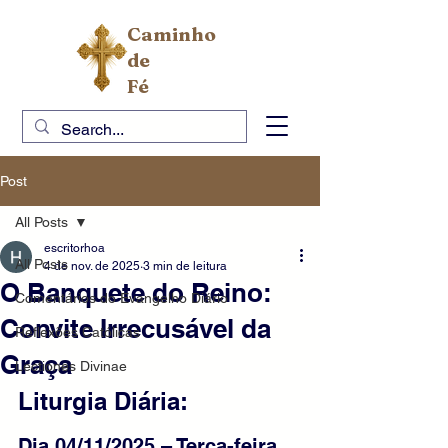
Caminho
de
Fé
Post
All Posts
escritorhoa
All Posts
4 de nov. de 2025
3 min de leitura
O Banquete do Reino:
Comentários do Evangelho Diário
Convite Irrecusável da
Reflexões Católicas
Graça
Lectiones Divinae
Liturgia Diária:
Dia 04/11/2025 – Terça-feira