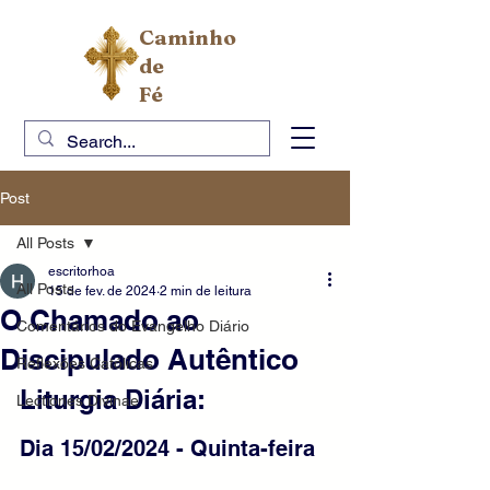
Caminho
de
Fé
Post
All Posts
escritorhoa
All Posts
15 de fev. de 2024
2 min de leitura
O Chamado ao
Comentários do Evangelho Diário
Discipulado Autêntico
Reflexões Católicas
Liturgia Diária:
Lectiones Divinae
Dia 15/02/2024 - Quinta-feira