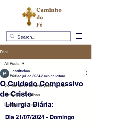
Caminho
de
Fé
Post
All Posts
escritorhoa
All Posts
21 de jul. de 2024
2 min de leitura
O Cuidado Compassivo
Comentários do Evangelho Diário
de Cristo
Reflexões Católicas
Liturgia Diária:
Lectiones Divinae
Dia 21/07/2024 - Domingo