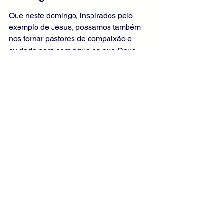
Que neste domingo, inspirados pelo 
exemplo de Jesus, possamos também 
nos tornar pastores de compaixão e 
cuidado para com aqueles que Deus 
coloca em nossos caminhos. Que 
nossa liderança e serviço reflitam o 
amor e a paz que Cristo veio 
estabelecer entre nós, guiando-nos a 
pastos verdejantes de sua graça e 
verdade.
Liturgia Diária
Versão em Áudio
Evangelho de Marcos
Leituras Comentadas
Comentários do Evangelho Diário