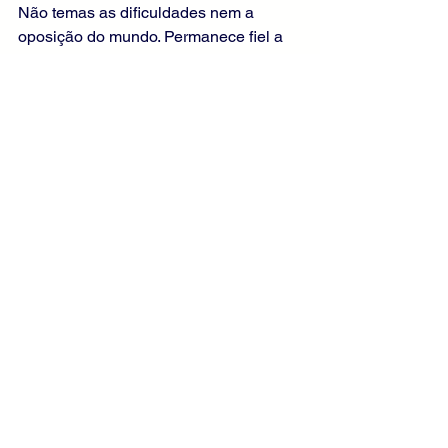
Não temas as dificuldades nem a 
oposição do mundo. Permanece fiel a 
Cristo, lembrando que Ele já te 
preparou para as provações. Vive com 
coragem e esperança, certo de que a 
verdade de Deus triunfa e conduz à 
vida eterna aqueles que perseveram 
até o fim.
Liturgia Diária
Evangelho Comentado
Evangelho de João
Comentários do Evangelho Diário
Ver tudo
Posts recentes