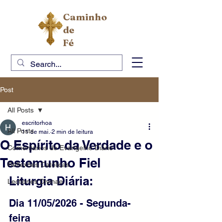
Caminho
de
Fé
Post
All Posts
escritorhoa
All Posts
11 de mai.
2 min de leitura
O Espírito da Verdade e o
Comentários do Evangelho Diário
Testemunho Fiel
Reflexões Católicas
Liturgia Diária:
Lectiones Divinae
Dia 11/05/2026 - Segunda-
feira