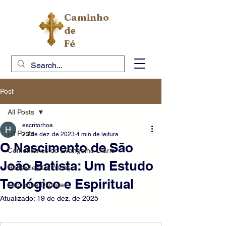
Caminho
de
Fé
Post
All Posts
escritorhoa
All Posts
23 de dez. de 2023
4 min de leitura
O Nascimento de São
Comentários do Evangelho Diário
João Batista: Um Estudo
Reflexões Católicas
Teológico e Espiritual
Lectiones Divinae
Atualizado:
19 de dez. de 2025