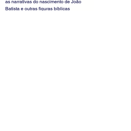
as narrativas do nascimento de João 
Batista e outras figuras bíblicas 
milagrosas, além de investigar a 
influência de João Batista na teologia e 
espiritualidade ao longo dos séculos.
Reflexões sobre o Impacto Prático: 
Refletir sobre a vida de São João 
Batista pode nos levar a uma maior 
dedicação à nossa vida espiritual, à 
prática das virtudes cristãs e ao 
compromisso com a missão 
evangelizadora da Igreja.
ORAÇÃO DE 
ENCERRAMENTO
Pai Celestial, nós Te 