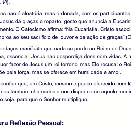
 VI
).
ães não é aleatória, mas ordenada, com os participante
 Jesus dá graças e reparte, gesto que anuncia a Eucaris
nto. O Catecismo afirma: “Na Eucaristia, Cristo associa
ros ao seu sacrifício de louvor e de ação de graças” (
pedaços manifesta que nada se perde no Reino de Deus
a, essencial. Jesus não desperdiça dons nem vidas. A m
quer fazer de Jesus um rei terreno, mas Ele recusa: o Re
õe pela força, mas se oferece em humildade e amor.
confiar que, em Cristo, mesmo o pouco oferecido com f
omos também chamados a nos dispor como aquele menin
 seja, para que o Senhor multiplique.
ra Reflexão Pessoal: 