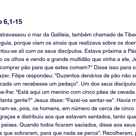
 6,1-15 
 atravessou o mar da Galileia, também chamado de Tibe
guia, porque viam os sinais que realizava sobre os doen
tou-se ali com os seus discípulos. Estava próxima a Pás
 os olhos e vendo a grande multidão que vinha a ele, J
comprar pão para que estes comam?" Disse isso para o t
azer. Filipe respondeu: "Duzentos denários de pão não s
e cada um recebesse um pedaço". Um dos seus discípulos
e-lhe: "Está aqui um menino com cinco pães de cevada e
tanta gente?" Jesus disse: "Fazei-os sentar-se". Havia m
ram-se, pois, os homens, em número de cerca de cinco 
raças e distribuiu aos que estavam sentados, tanto qua
eixes. Quando todos ficaram saciados, disse aos seus d
s que sobraram, para que nada se perca". Recolheram, p