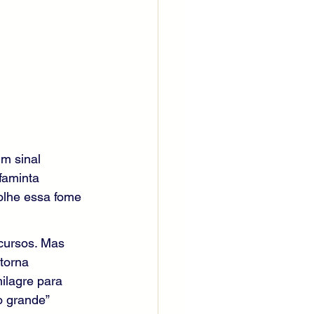
m sinal 
faminta 
olhe essa fome 
ecursos. Mas 
torna 
ilagre para 
o grande” 