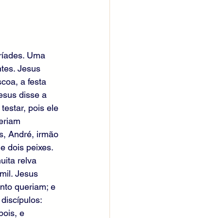
ríades. Uma 
tes. Jesus 
coa, a festa 
esus disse a 
estar, pois ele 
eriam 
, André, irmão 
 dois peixes. 
uita relva 
mil. Jesus 
nto queriam; e 
iscípulos: 
ois, e 