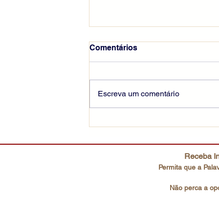
Comentários
Escreva um comentário
Seguir Cristo pela cruz
Receba In
Permita que a Palav
Não perca a opo