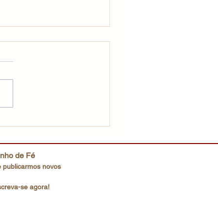
fé que não desiste
inho de Fé
 publicarmos novos
screva-se agora!