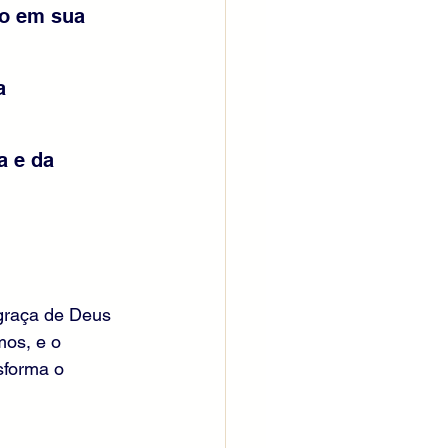
do em sua 
a 
a e da 
 graça de Deus 
os, e o 
sforma o 