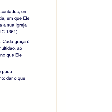
s sentados, em 
tia, em que Ele 
 a sua Igreja 
CIC 1361).
. Cada graça é 
ultidão, ao 
ino que Ele 
é pode 
o: dar o que 