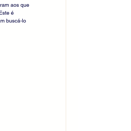
ram aos que 
Este é 
am buscá-lo 