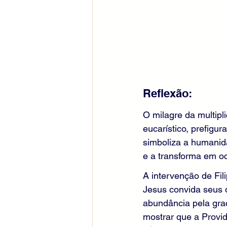
Reflexão:
O milagre da multipl
eucarístico, prefigu
simboliza a humanid
e a transforma em o
A intervenção de Fil
Jesus convida seus d
abundância pela graç
mostrar que a Provid