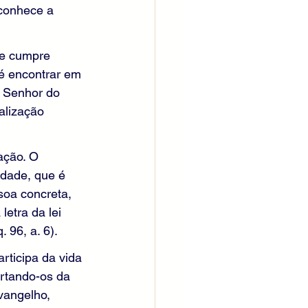
econhece a 
se cumpre 
é encontrar em 
, Senhor do 
alização 
ação. O 
idade, que é 
soa concreta, 
etra da lei 
 96, a. 6).
ticipa da vida 
ertando-os da 
vangelho, 