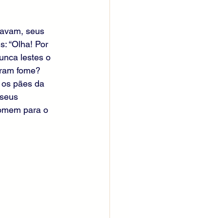
havam, seus 
: “Olha! Por 
unca lestes o 
eram fome? 
 os pães da 
seus 
homem para o 