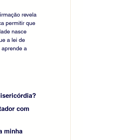
irmação revela 
a permitir que 
rdade nasce 
 a lei de 
 aprende a 
isericórdia?
tador com 
a minha 