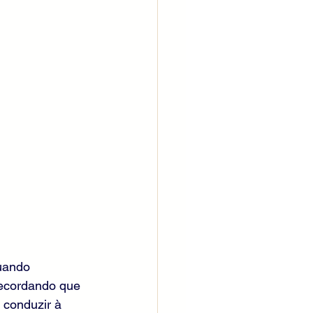
uando 
recordando que 
 conduzir à 