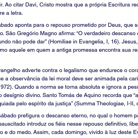
r. Ao citar Davi, Cristo mostra que a própria Escritura r
e a letra.
ábado aponta para o repouso prometido por Deus, que 
o. São Gregório Magno afirma: “O verdadeiro descanso 
do não pode dar” (Homiliae in Evangelia, I, 16). Jesus
omo aquele em quem a antiga promessa encontra sua re
vangelho adverte contra o legalismo que endurece o cor
e a observância da lei moral deve ser animada pela car
1972). Quando a norma se torna absoluta e ignora a pes
o desígnio divino. Santo Tomás de Aquino recorda que “a l
ada pelo espírito da justiça” (Summa Theologiae, I-II, q.
ábado prefigura o descanso eterno, no qual o homem par
suscitado introduz os fiéis nesse repouso definitivo, lib
o e do medo. Assim, cada domingo, vivido à luz deste E