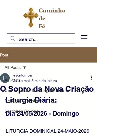
Caminho
de
Fé
Post
All Posts
escritorhoa
All Posts
24 de mai.
3 min de leitura
O Sopro da Nova Criação
Comentários do Evangelho Diário
Liturgia Diária: 
Reflexões Católicas
Lectiones Divinae
Dia 24/05/2026 - Domingo 
LITURGIA DOMINICAL 24-MAIO-2026