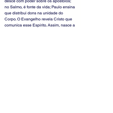
desce com poder sobre os apóstolos; 
no Salmo, é fonte da vida; Paulo ensina 
que distribui dons na unidade do 
Corpo. O Evangelho revela Cristo que 
comunica esse Espírito. Assim, nasce a 
Igreja missionária, unida e vivificada 
pela graça divina.
Mensagem Final:
Recebe o Espírito Santo com coração 
aberto. Ele renova tua vida, fortalece 
tua fé e te envia em missão. Vive a paz 
de Cristo, pratica o perdão e constrói a 
unidade. Não resistas à graça divina. 
Deixa-te transformar e ser luz no 
mundo, testemunhando com alegria a 
presença viva de Deus em tua vida e 
em tua história.