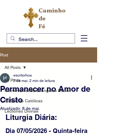
Caminho
de
Fé
Post
All Posts
escritorhoa
All Posts
7 de mai.
2 min de leitura
Permanecer no Amor de
Comentários do Evangelho Diário
Cristo
Reflexões Católicas
Atualizado:
8 de mai.
Lectiones Divinae
Liturgia Diária:
Dia 07/05/2026 - Quinta-feira