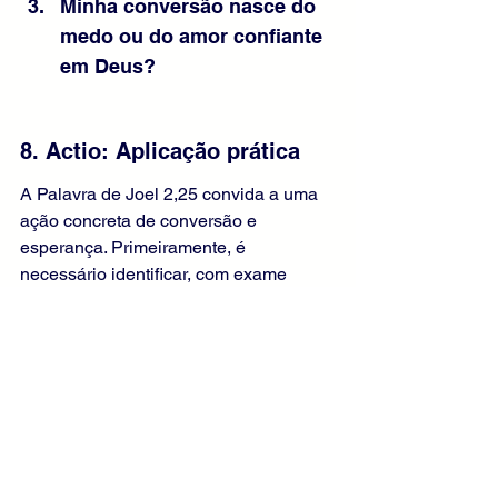
Minha conversão nasce do 
medo ou do amor confiante 
em Deus?
8. Actio: Aplicação prática
A Palavra de Joel 2,25 convida a uma 
ação concreta de conversão e 
esperança. Primeiramente, é 
necessário identificar, com exame 
sincero de consciência, as áreas da 
vida que foram devastadas pelo 
pecado ou pela negligência espiritual. 
Em seguida, o fiel é chamado a um 
retorno prático ao Senhor: vida 
sacramental frequente, especialmente 
a Confissão, oração diária 
perseverante e leitura orante da 