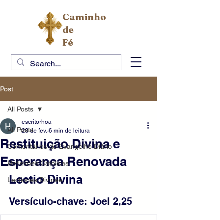
Caminho
de
Fé
Post
All Posts
escritorhoa
All Posts
28 de fev.
6 min de leitura
Restituição Divina e
Comentários do Evangelho Diário
Esperança Renovada
Reflexões Católicas
Lectio Divina
Lectiones Divinae
Versículo-chave: Joel 2,25