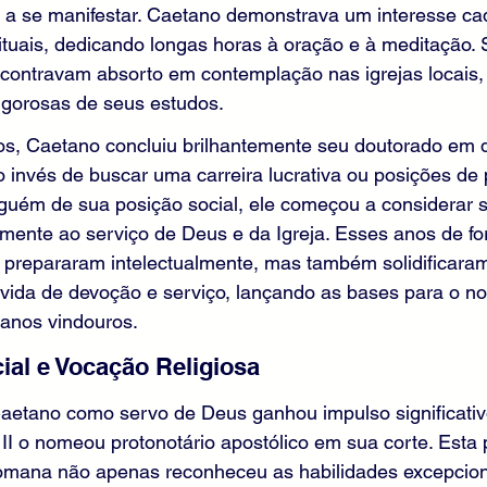
 a se manifestar. Caetano demonstrava um interesse ca
ituais, dedicando longas horas à oração e à meditação.
contravam absorto em contemplação nas igrejas locai
gorosas de seus estudos.
s, Caetano concluiu brilhantemente seu doutorado em di
ao invés de buscar uma carreira lucrativa ou posições de 
lguém de sua posição social, ele começou a considerar 
ramente ao serviço de Deus e da Igreja. Esses anos de 
prepararam intelectualmente, mas também solidificara
vida de devoção e serviço, lançando as bases para o no
 anos vindouros.
icial e Vocação Religiosa
 Caetano como servo de Deus ganhou impulso significati
II o nomeou protonotário apostólico em sua corte. Esta 
Romana não apenas reconheceu as habilidades excepcion