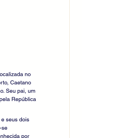
ocalizada no 
orto, Caetano 
o. Seu pai, um 
 pela República 
 e seus dois 
-se 
onhecida por 