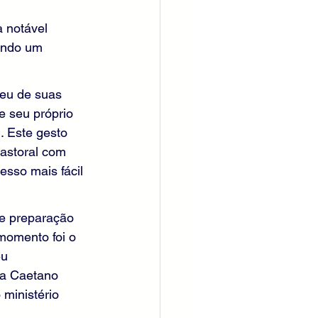
 notável 
endo um 
eu de suas 
e seu próprio 
. Este gesto 
astoral com 
esso mais fácil 
e preparação 
 momento foi o 
u 
ra Caetano 
ministério 