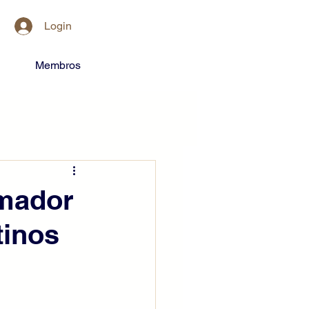
Login
Membros
rmador
tinos