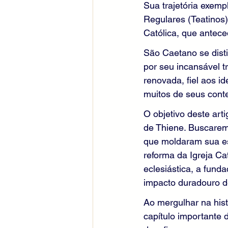
Sua trajetória exem
Regulares (Teatinos
Católica, que antece
São Caetano se disti
por seu incansável t
renovada, fiel aos i
muitos de seus cont
O objetivo deste art
de Thiene. Buscaremo
que moldaram sua esp
reforma da Igreja Ca
eclesiástica, a fund
impacto duradouro d
Ao mergulhar na his
capítulo importante d