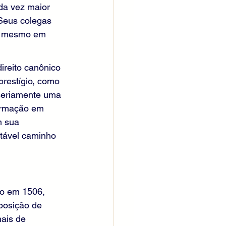
da vez maior 
 Seus colegas 
s, mesmo em 
reito canônico 
prestígio, como 
seriamente uma 
formação em 
m sua 
tável caminho 
vo em 1506, 
posição de 
ais de 