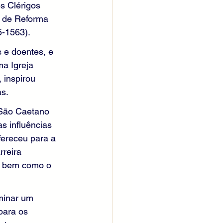
s Clérigos 
o de Reforma 
5-1563).
 e doentes, e 
ma Igreja 
 inspirou 
s.
 São Caetano 
s influências 
fereceu para a 
reira 
s, bem como o 
minar um 
para os 