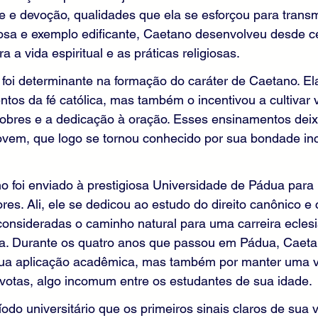
 e devoção, qualidades que ela se esforçou para transmit
osa e exemplo edificante, Caetano desenvolveu desde 
a a vida espiritual e as práticas religiosas.
 foi determinante na formação do caráter de Caetano. E
ntos da fé católica, mas também o incentivou a cultivar 
obres e a dedicação à oração. Esses ensinamentos dei
jovem, que logo se tornou conhecido por sua bondade i
 foi enviado à prestigiosa Universidade de Pádua para 
es. Ali, ele se dedicou ao estudo do direito canônico e ci
onsideradas o caminho natural para uma carreira eclesi
ca. Durante os quatro anos que passou em Pádua, Caetan
ua aplicação acadêmica, mas também por manter uma v
evotas, algo incomum entre os estudantes de sua idade.
íodo universitário que os primeiros sinais claros de sua