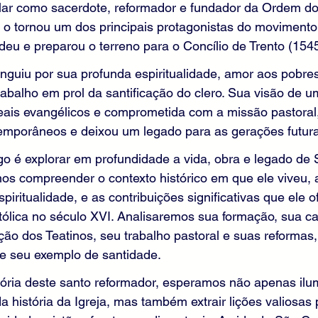
plar como sacerdote, reformador e fundador da Ordem do
) o tornou um dos principais protagonistas do moviment
deu e preparou o terreno para o Concílio de Trento (154
nguiu por sua profunda espiritualidade, amor aos pobres
rabalho em prol da santificação do clero. Sua visão de u
deais evangélicos e comprometida com a missão pastoral,
emporâneos e deixou um legado para as gerações futura
igo é explorar em profundidade a vida, obra e legado de
s compreender o contexto histórico em que ele viveu, a
iritualidade, e as contribuições significativas que ele o
tólica no século XVI. Analisaremos sua formação, sua car
ação dos Teatinos, seu trabalho pastoral e suas reforma
e seu exemplo de santidade.
tória deste santo reformador, esperamos não apenas ilu
a história da Igreja, mas também extrair lições valiosas 