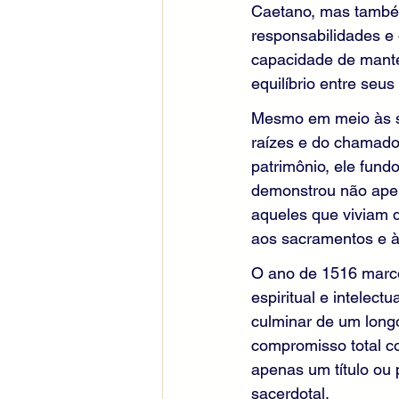
Caetano, mas também
responsabilidades e
capacidade de manter
equilíbrio entre seu
Mesmo em meio às su
raízes e do chamado 
patrimônio, ele fun
demonstrou não ape
aqueles que viviam di
aos sacramentos e à 
O ano de 1516 marco
espiritual e intelect
culminar de um long
compromisso total c
apenas um título ou
sacerdotal.