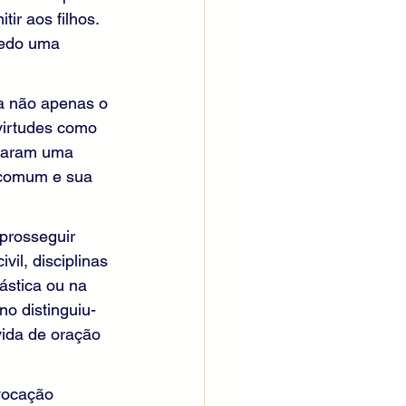
ir aos filhos. 
cedo uma 
la não apenas o 
virtudes como 
xaram uma 
ncomum e sua 
prosseguir 
vil, disciplinas 
ástica ou na 
o distinguiu-
ida de oração 
 vocação 