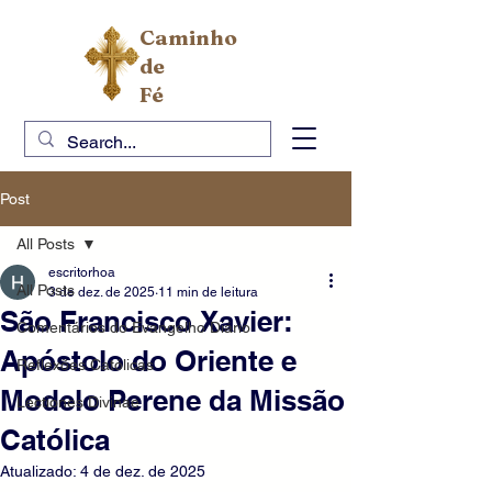
Caminho
de
Fé
Post
All Posts
escritorhoa
All Posts
3 de dez. de 2025
11 min de leitura
São Francisco Xavier:
Comentários do Evangelho Diário
Apóstolo do Oriente e
Reflexões Católicas
Modelo Perene da Missão
Lectiones Divinae
Católica
Atualizado:
4 de dez. de 2025