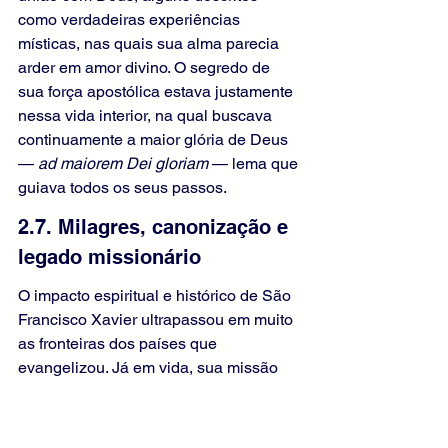
como verdadeiras experiências 
místicas, nas quais sua alma parecia 
arder em amor divino. O segredo de 
sua força apostólica estava justamente 
nessa vida interior, na qual buscava 
continuamente a maior glória de Deus 
— 
ad maiorem Dei gloriam
 — lema que 
guiava todos os seus passos.
2.7. Milagres, canonização e 
legado missionário
O impacto espiritual e histórico de São 
Francisco Xavier ultrapassou em muito 
as fronteiras dos países que 
evangelizou. Já em vida, sua missão 
produziu frutos extraordinários: 
conversões em massa, reforma de 
costumes entre comunidades cristãs 