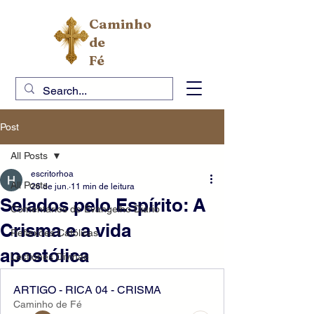
Caminho
de
Fé
Post
All Posts
escritorhoa
All Posts
26 de jun.
11 min de leitura
Selados pelo Espírito: A
Comentários do Evangelho Diário
Crisma e a vida
Reflexões Católicas
apostólica
Lectiones Divinae
ARTIGO - RICA 04 - CRISMA
Caminho de Fé