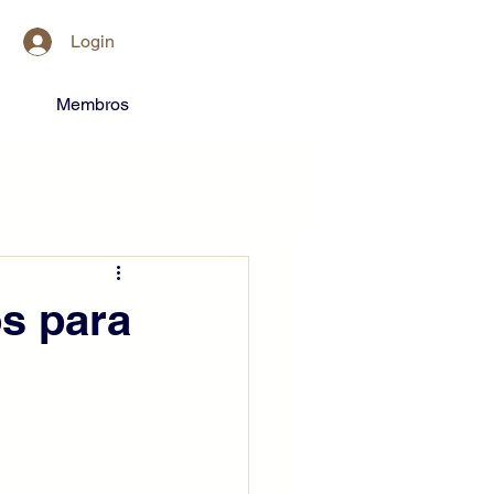
Login
Membros
os para