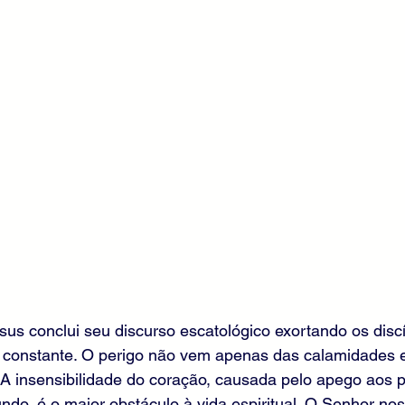
us conclui seu discurso escatológico exortando os discí
o constante. O perigo não vem apenas das calamidades e
r. A insensibilidade do coração, causada pelo apego aos 
do, é o maior obstáculo à vida espiritual. O Senhor no