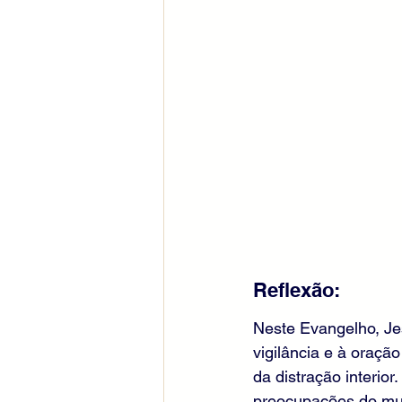
Reflexão:
Neste Evangelho, Jes
vigilância e à oraçã
da distração interio
preocupações do mun