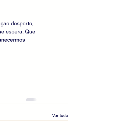
ação desperto, 
que espera. Que 
manecermos 
Ver tudo