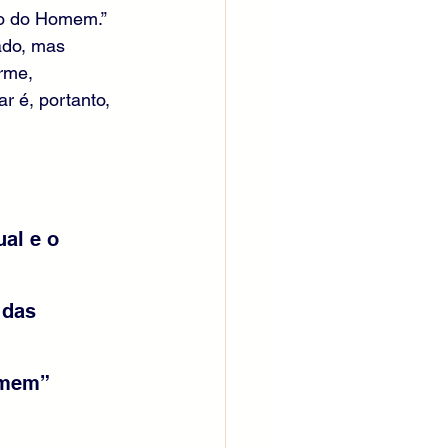
ho do Homem.” 
ado, mas 
rme, 
r é, portanto, 
al e o 
 das 
omem” 