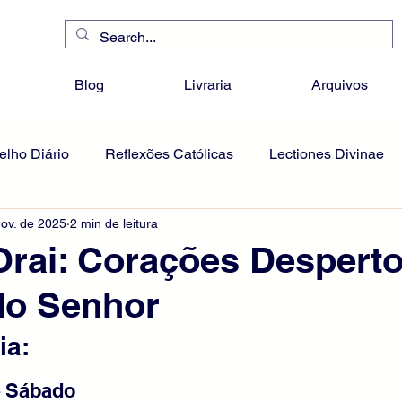
Blog
Livraria
Arquivos
lho Diário
Reflexões Católicas
Lectiones Divinae
nov. de 2025
2 min de leitura
 Orai: Corações Despert
do Senhor
ia:
– Sábado