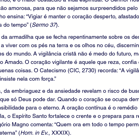
ção amorosa, para que não sejamos surpreendidos pelo 
ho ensina: “Vigiar é manter o coração desperto, afastad
s do tempo” (
Sermo 37
).
da armadilha que se fecha repentinamente sobre os des
a viver com os pés na terra e os olhos no céu, discernin
s do mundo. A vigilância cristã não é medo do futuro, 
o Amado. O coração vigilante é aquele que reza, confia
enas coisas. O Catecismo (CIC, 2730) recorda: “A vigilâ
nsiste nela com força.”
a, da embriaguez e da ansiedade revelam o risco de bus
lo que só Deus pode dar. Quando o coração se ocupa de
sibilidade para o eterno. A oração contínua é o remédi
a, o Espírito Santo fortalece o crente e o prepara para re
gório Magno comenta: “Quem ora em todo o tempo perm
eterna” (
Hom. in Ev.
, XXXIX).