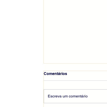
Comentários
Escreva um comentário
A força humilde da fé