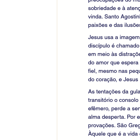
sobriedade e à aten
vinda. Santo Agostin
paixões e das ilusõe
Jesus usa a imagem 
discípulo é chamado 
em meio às distraçõe
do amor que espera 
fiel, mesmo nas pequ
do coração, e Jesus i
As tentações da gul
transitório o conso
efêmero, perde a sen
alma desperta. Por el
provações. São Gre
Àquele que é a vida 