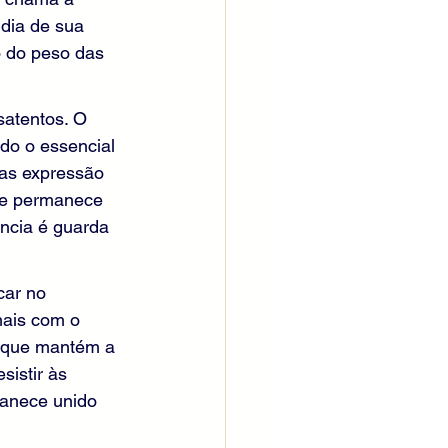
dia de sua 
o do peso das 
atentos. O 
do o essencial 
mas expressão 
 e permanece 
ncia é guarda 
car no 
mais com o 
o que mantém a 
sistir às 
anece unido 