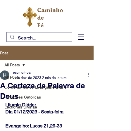
Caminho
de
Fé
Post
All Posts
escritorhoa
All Posts
1 de dez. de 2023
2 min de leitura
A Certeza da Palavra de
Comentários do Evangelho Diário
Deus
Reflexões Católicas
Liturgia Diária:
Lectiones Divinae
Dia 01/12/2023 - Sexta-feira
Evangelho: Lucas 21,29-33