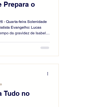
e Prepara o
26 - Quarta-feira Solenidade
atista Evangelho: Lucas
empo da gravidez de Isabel, e
zinhos e parentes ouviram
ido misericordioso para com
la. No oitavo dia, foram
iam dar-lhe o nome de seu
 disse: “Não! Ele vai chamar-
: “Não existe
io
a Tudo no