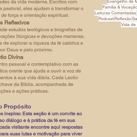
ades da vida moderna. Escritos com
Evangelho de 
Família & Vocaçã
a pastoral, eles ajudam a transformar o
Leituras Comentadas
e força e orientação espiritual.
Podcast
Reflexão
Sa
s Reflexivos
Vida de
de estudos teológicos e biografias de
brações litúrgicas e devoções marianas.
de explorar a riqueza da fé católica e
por Deus e pelo próximo.
tio Divina
tro pessoal e contemplativo com as
tica orante que ajuda a ouvir a voz de
ntos à sua vida diária. Cada Lectio
-chave da Bíblia, acompanhada de
ções e ações práticas.
 Propósito
 inspirar. Esta seção é um convite ao
ao diálogo e à prática da fé em sua
cada visitante encontre aqui respostas
para suas lutas e motivação para viver