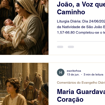
João, a Voz qu
Caminho
Liturgia Diária: Dia 24/06/20
da Natividade de São João B
1,57-66.80 Completou-se o t
ela deu à luz um filho. Os vi
dizer como o Senhor tinha s
Isabel, e alegraram-se com e
circuncidar o menino e quer
pai, Zacarias. A mãe, porém,
se João”. Os outros disseram
escritorhoa
13 de jun.
3 min de leitura
Comentários do Evangelho Diár
Maria Guardav
Coração