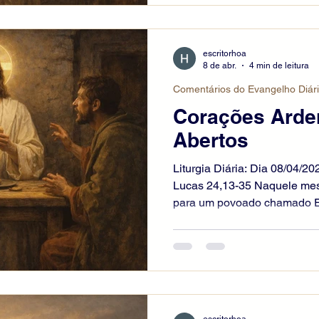
cheios de medo, pensando ve
disse: “Por que estais pertu
dúvidas em vosso coração?
escritorhoa
8 de abr.
4 min de leitura
Comentários do Evangelho Diár
Corações Arde
Abertos
Liturgia Diária: Dia 08/04/20
Lucas 24,13-35 Naquele mesm
para um povoado chamado Em
onze quilômetros de Jerusa
o que havia acontecido. En
discutiam, o próprio Jesus 
caminhar com eles. Seus ol
impedidos de reconhecê-lo. 
ides conversando pelo camin
escritorhoa