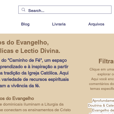
Blog
Livraria
Arquivos
os do Evangelho,
icas e Lectio Divina.
l do "Caminho de Fé", um espaço
Filtr
rendizado e à inspiração a partir
Clique em uma 
a tradição da Igreja Católica. Aqui
explorar 
variedade de recursos espirituais
Aqui você enco
comentários do
m a vivência da fé.
temas específic
os do Evangelho
Aprofundame
e dominicais iluminam a Liturgia da
Doutrina & Cat
que conectam os ensinamentos de Cristo
Evangelho d