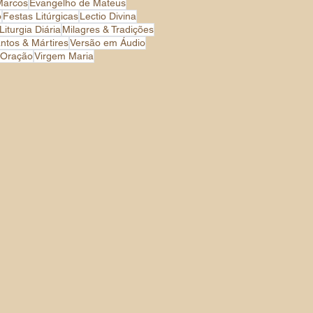
Marcos
Evangelho de Mateus
o
Festas Litúrgicas
Lectio Divina
Liturgia Diária
Milagres & Tradições
ntos & Mártires
Versão em Áudio
 Oração
Virgem Maria