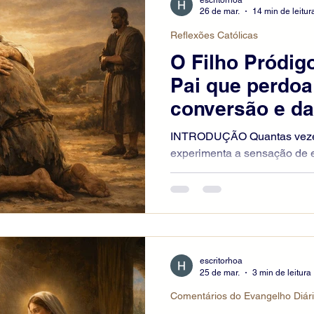
rosto triste.
26 de mar.
14 min de leitur
Reflexões Católicas
O Filho Pródigo
Pai que perdoa
conversão e da
(Lc 15,11-32)
INTRODUÇÃO Quantas veze
experimenta a sensação de 
tivesse deixado para trás a 
caminhos incertos? A parábo
por Nosso Senhor em Lucas
história comovente, mas uma
mistério da misericórdia divi
homem. Inserida no contexto
escritorhoa
misericórdia — juntamente c
25 de mar.
3 min de leitura
dracma reencontr
Comentários do Evangelho Diár