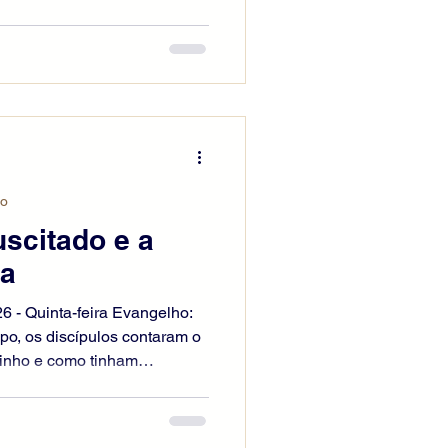
além. Conversavam sobre tudo
quanto conversavam e
se aproximou e caminhava com
tavam impedidos de
ntou: “Que palavras são
caminhais?” Então, pararam,
io
scitado e a
ja
26 - Quinta-feira Evangelho:
o, os discípulos contaram o
minho e como tinham
o pão. Ainda estavam falando,
eceu no meio deles e disse:
es ficaram assustados e