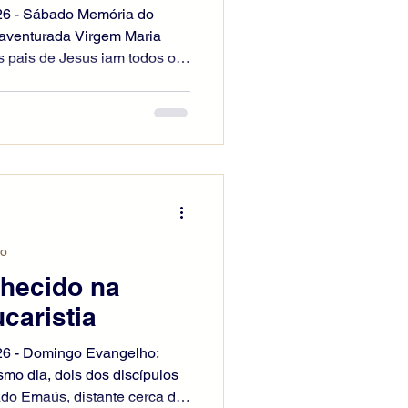
2026 - Sábado Memória do
aventurada Virgem Maria
 pais de Jesus iam todos os
ta da Páscoa. Quando ele
m à festa, como de costume.
ração, enquanto voltavam, o
salém sem que seus pais
estivesse na caravana,
Depois começaram a procurá-
io
nhecido na
caristia
026 - Domingo Evangelho:
o dia, dois dos discípulos
o Emaús, distante cerca de