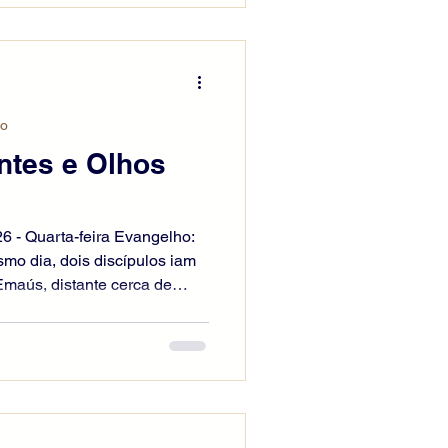
r um espírito. Mas Jesus
rbados, e por que surgem
 Vede minhas mãos e meus p
io
ntes e Olhos
26 - Quarta-feira Evangelho:
o dia, dois discípulos iam
aús, distante cerca de
lém. Conversavam sobre tudo
quanto conversavam e
se aproximou e começou a
hos, porém, estavam
Ele lhes perguntou: “O que
ho?”. Eles pararam, com o