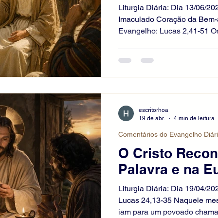
Liturgia Diária: Dia 13/06/
Imaculado Coração da Bem-
Evangelho: Lucas 2,41-51 Os
anos a Jerusalém para a fes
completou doze anos, subira
Terminados os dias da celeb
menino Jesus ficou em Jeru
percebessem. Pensando que 
caminharam um dia inteiro. 
escritorhoa
lo entre
19 de abr.
4 min de leitura
Comentários do Evangelho Diár
O Cristo Reco
Palavra e na Eu
Liturgia Diária: Dia 19/04/2
Lucas 24,13-35 Naquele mesm
iam para um povoado chamad