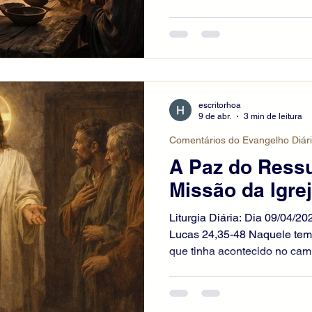
sessenta estádios de Jerus
o que havia acontecido. En
discutiam, o próprio Jesus 
eles. Seus olhos, porém, es
reconhecê-lo. Ele lhes pergu
essas que trocais enquanto 
escritorhoa
com o ros
9 de abr.
3 min de leitura
Comentários do Evangelho Diár
A Paz do Ressu
Missão da Igre
Liturgia Diária: Dia 09/04/20
Lucas 24,35-48 Naquele temp
que tinha acontecido no ca
reconhecido Jesus ao partir 
quando o próprio Jesus apar
“A paz esteja convosco!”. El